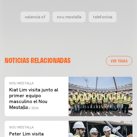
valencia cf
nou mestalla
telefonica
NOTICIAS RELACIONADAS
VER TODAS
NOU MESTALLA
Kiat Lim visita junto al
primer equipo
masculino el Nou
Mestalla
07 agosto 2026
NOU MESTALLA
Peter Lim visita