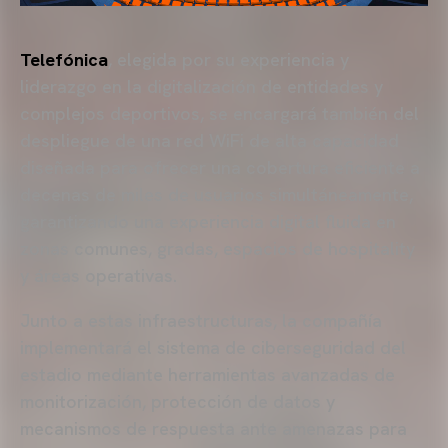
Telefónica
, elegida por su experiencia y
liderazgo en la digitalización de entidades y
complejos deportivos, se encargará también del
despliegue de una red WiFi de alta capacidad
diseñada para ofrecer una cobertura eficiente a
decenas de miles de usuarios simultáneamente,
garantizando una experiencia digital fluida en
zonas comunes, gradas, espacios de hospitality
y áreas operativas.
Junto a estas infraestructuras, la compañía
implementará el sistema de ciberseguridad del
estadio mediante herramientas avanzadas de
monitorización, protección de datos y
mecanismos de respuesta ante amenazas para