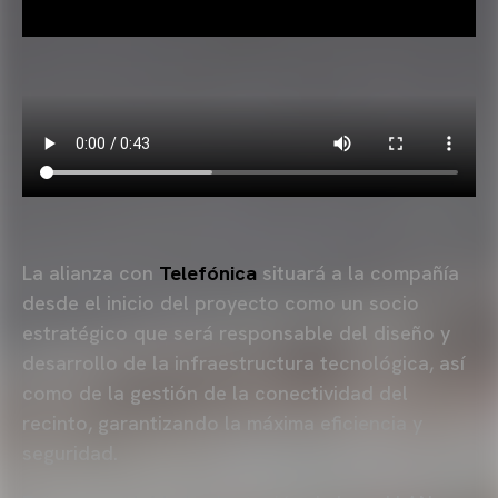
La alianza con
Telefónica
situará a la compañía
desde el inicio del proyecto como un socio
estratégico que será responsable del diseño y
desarrollo de la infraestructura tecnológica, así
como de la gestión de la conectividad del
recinto, garantizando la máxima eficiencia y
seguridad.