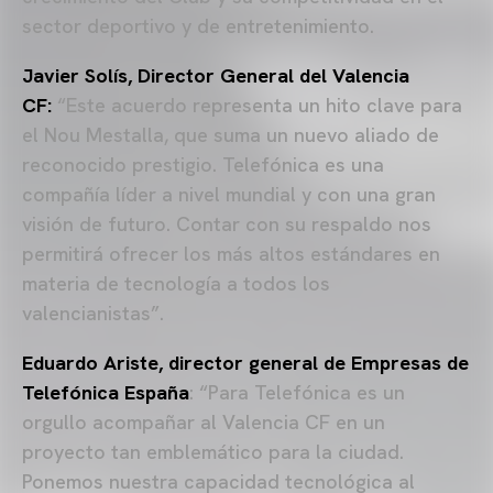
sector deportivo y de entretenimiento.
Javier Solís, Director General del Valencia
CF:
“Este acuerdo representa un hito clave para
el Nou Mestalla, que suma un nuevo aliado de
reconocido prestigio. Telefónica es una
compañía líder a nivel mundial y con una gran
visión de futuro. Contar con su respaldo nos
permitirá ofrecer los más altos estándares en
materia de tecnología a todos los
valencianistas”.
Eduardo Ariste, director general de Empresas de
Telefónica España
: “Para Telefónica es un
orgullo acompañar al Valencia CF en un
proyecto tan emblemático para la ciudad.
Ponemos nuestra capacidad tecnológica al