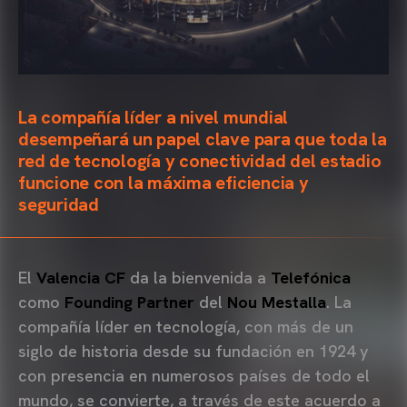
La compañía líder a nivel mundial
desempeñará un papel clave para que toda la
red de tecnología y conectividad del estadio
funcione con la máxima eficiencia y
seguridad
El
Valencia CF
da la bienvenida a
Telefónica
como
Founding Partner
del
Nou Mestalla
. La
compañía líder en tecnología, con más de un
siglo de historia desde su fundación en 1924 y
con presencia en numerosos países de todo el
mundo, se convierte, a través de este acuerdo a