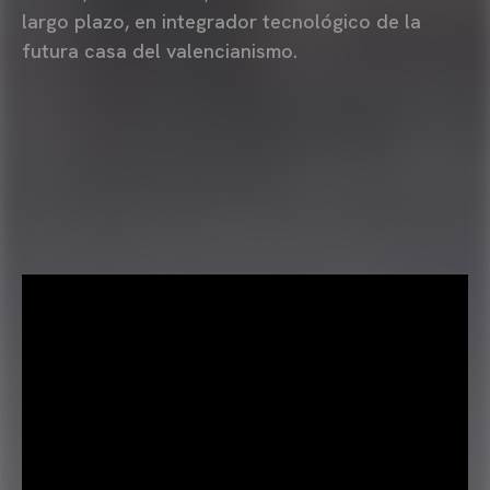
largo plazo, en integrador tecnológico de la
futura casa del valencianismo.