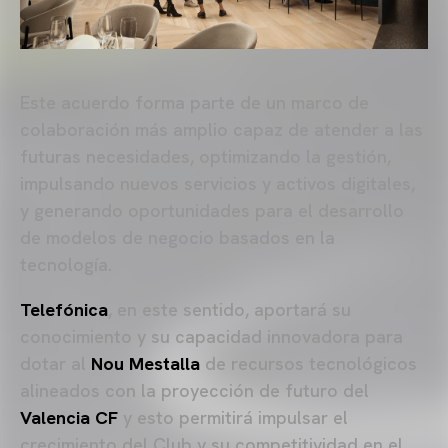
Este acuerdo forma parte de un marco de
colaboración más amplio capaz de atender a las
futuras necesidades, optimizando la gestión,
impulsando nuevos servicios y activos digitales,
y generando oportunidades para el desarrollo
de modelos de negocio basados en la
tecnología.
Telefónica
, en este sentido, aportará su
conocimiento y su capacidad innovadora para
dotar al
Nou Mestalla
de recursos tecnológicos
alineados con la proyección de futuro del
Valencia CF
y esto permitirá impulsar el
crecimiento del Club y su competitividad en el