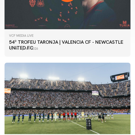
VCF MEDIA LIVE
54º TROFEU TARONJA | VALENCIA CF - NEWCASTLE
UNITED FC
08 agosto 2026