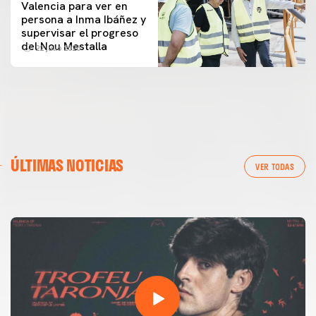
Valencia para ver en
persona a Inma Ibáñez y
supervisar el progreso
del Nou Mestalla
22 julio 2026
PRIMER EQUIPO
GALERÍA | VALENCIA CF - NEWCASTLE UNITED FC
ÚLTIMAS NOTICIAS
54ª EDICIÓN TROFEU TARONJA
VER TODAS
08 agosto 2026