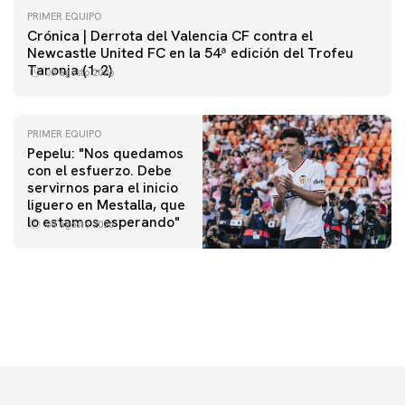
PRIMER EQUIPO
Crónica | Derrota del Valencia CF contra el
Newcastle United FC en la 54ª edición del Trofeu
Taronja (1-2)
08 agosto 2026
PRIMER EQUIPO
Pepelu: "Nos quedamos
con el esfuerzo. Debe
servirnos para el inicio
PRIMER EQUIPO
liguero en Mestalla, que
Las fotos del Valencia CF-Newcastle United FC
PRIMER EQUIPO
lo estamos esperando"
08 agosto 2026
MESTALLA 📍
08 agosto 2026
08 agosto 2026