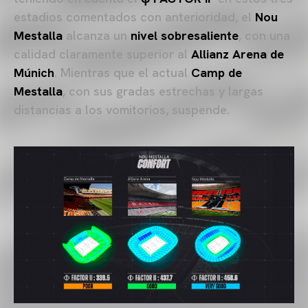
estadios comentados con anterioridad, el
Nou
Mestalla
alcanza un
nivel sobresaliente
, con una
calidad claramente superior al
Allianz Arena de
Múnich
. Mientras que el actual
Camp de
Mestalla
, con sus gradas estrechas y largas
distancias a los vomitorios, suspende.