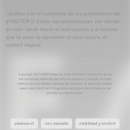
*
Gráfica con el sumatorio de los parámetros del
ɸ FACTOR II.
Estas representaciones van desde
el color verde hasta el azul oscuro, y a medida
que la zona se aproxima al azul oscuro, el
confort mejora.
Copyright 2013-2025 Valencia Club de Fútbol. Se permite el uso
del contenido editorial del artículo siempre y cuando se haga
referencia a su fuente, además de contener el siguiente enlace:
www.valenciacf.com. Fotografías de Lázaro de la Peña, no se
permite su reutilización.
valencia cf
nou mestalla
visibilidad y confort