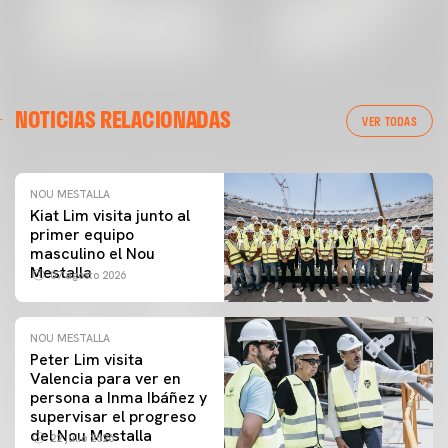
NOTICIAS RELACIONADAS
VER TODAS
NOU MESTALLA
Kiat Lim visita junto al
primer equipo
masculino el Nou
Mestalla
07 agosto 2026
NOU MESTALLA
Peter Lim visita
Valencia para ver en
persona a Inma Ibáñez y
supervisar el progreso
del Nou Mestalla
22 julio 2026