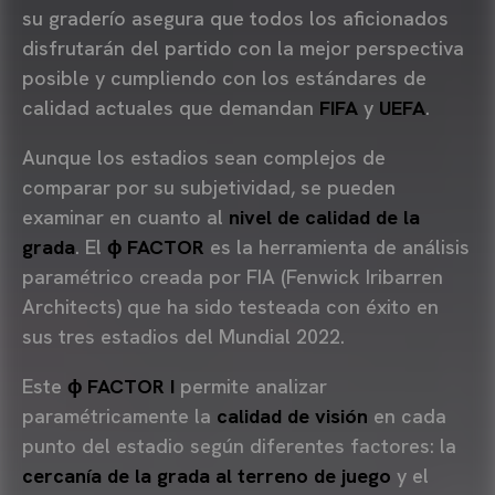
su graderío asegura que todos los aficionados
disfrutarán del partido con la mejor perspectiva
posible y cumpliendo con los estándares de
calidad actuales que demandan
FIFA
y
UEFA
.
Aunque los estadios sean complejos de
comparar por su subjetividad, se pueden
examinar en cuanto al
nivel de calidad de la
grada
. El
ɸ FACTOR
es la herramienta de análisis
paramétrico creada por FIA (Fenwick Iribarren
Architects) que ha sido testeada con éxito en
sus tres estadios del Mundial 2022.
Este
ɸ FACTOR I
permite analizar
paramétricamente la
calidad de visión
en cada
punto del estadio según diferentes factores: la
cercanía de la grada al terreno de juego
y el