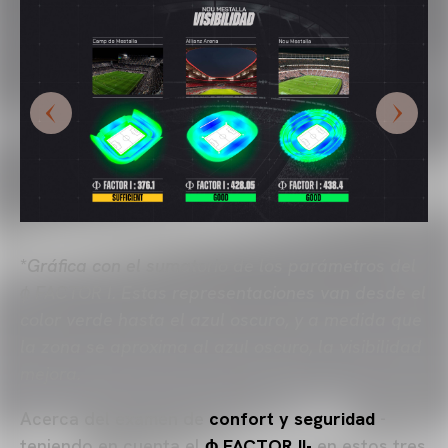
*
Gráfica con el sumatorio de los parámetros del
ɸ FACTOR I.
Estas representaciones van desde el
color verde hasta el azul oscuro, y a medida que
la zona se aproxima al azul oscuro, la visibilidad
mejora
.
Acerca del examen de
confort y seguridad
-
teniendo en cuenta el
ɸ FACTOR II-
en estos tres