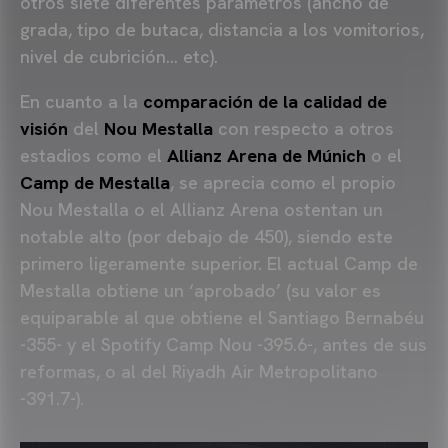
otros siete diferentes parámetros (ancho de
grada, tipo de butaca, distancia a los vomitorios,
nivel de cubrición… etc).
En cuanto a la
comparación de la calidad de
visión
del
Nou Mestalla
con respecto a otros
estadios como el
Allianz Arena de Múnich
o el
Camp de Mestalla
, se aprecia como el propio
Nou Mestalla o el Allianz Arena ostentan un
notable alto (por debajo de 450), siendo este
primero ligeramente superior. El actual Camp de
Mestalla obtiene un ‘aprobado’ (su valor es
equiparable al que obtiene el Santiago Bernabéu
-355- y el Spotify Camp Nou -395.6-, antes de sus
reformas, o al del Riyadh Air Metropolitano
-391.7-).