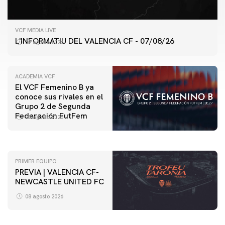
VCF MEDIA LIVE
L'INFORMATIU DEL VALENCIA CF - 07/08/26
07 agosto 2026
ACADEMIA VCF
El VCF Femenino B ya
conoce sus rivales en el
PRIMER EQUIPO
Grupo 2 de Segunda
ENTRENAMIENTO DEL VALENCIA CF 7/8/2026
Federación FutFem
07 agosto 2026
07 agosto 2026
PRIMER EQUIPO
PREVIA | VALENCIA CF-
NEWCASTLE UNITED FC
08 agosto 2026