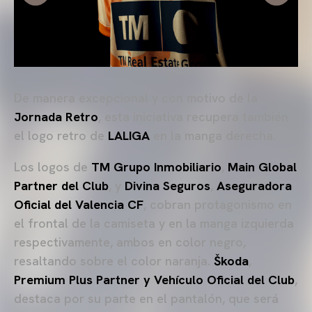
De manera excepcional y con motivo de la
Jornada Retro
, esta iniciativa recupera también
el logo retro de
LALIGA
en la manga derecha.
Los logos de
TM Grupo Inmobiliario
,
Main Global
Partner del Club
, y
Divina Seguros
,
Aseguradora
Oficial del Valencia CF
, cobran protagonismo en
el frontal de la camiseta y en la manga izquierda
respectivamente, ambos en color negro,
resaltando sobre el color naranja.
Škoda
,
Premium Plus Partner y Vehículo Oficial del Club
,
destaca por su parte en el pantalón, que será