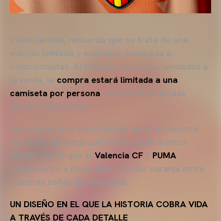
Valencianista, recuerda que se trata de una
edición limitada y exclusiva destinada a
coleccionistas. Al disponer de pocas unidades a
la venta, la
compra estará limitada a una
camiseta por persona
, tanto en las tiendas
físicas como online.
Aprovecha esta oportunidad única de hacerte
con esta camiseta que evoca aquel icónico
diseño con el que el
Valencia CF
y
PUMA
comenzaron a consolidar el color naranja entre
nuestras señas de identidad.
UN DISEÑO EN EL QUE LA HISTORIA COBRA VIDA
A TRAVÉS DE CADA DETALLE