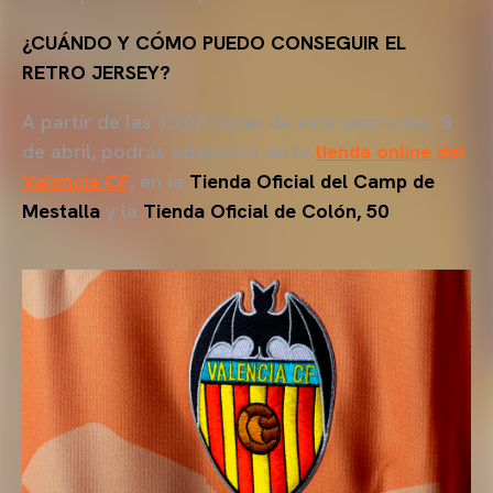
¿CUÁNDO Y CÓMO PUEDO CONSEGUIR EL
RETRO JERSEY?
A partir de las 10:00 horas de este miércoles, 8
de abril, podrás adquirirlo en la
tienda online del
Valencia CF
, en la
Tienda Oficial del Camp de
Mestalla
y la
Tienda Oficial de Colón, 50
.