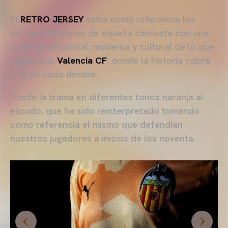
El
RETRO JERSEY
toma como referencia los
códigos estéticos de aquella camiseta con una
visión aspiracional, moderna y cultural de lo que
significa el
Valencia CF
, donde la historia cobra
vida en cada detalle.
Desde la trama en diferentes tonos naranja al
escudo, que ha sido reinterpretado tomando
como referencia el mismo que defendían
nuestros jugadores a inicios de los noventa.