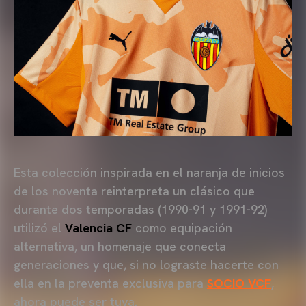
Esta colección inspirada en el naranja de inicios
de los noventa reinterpreta un clásico que
durante dos temporadas (1990-91 y 1991-92)
utilizó el
Valencia CF
como equipación
alternativa, un homenaje que conecta
generaciones y que, si no lograste hacerte con
ella en la preventa exclusiva para
SOCIO VCF
,
ahora puede ser tuya.