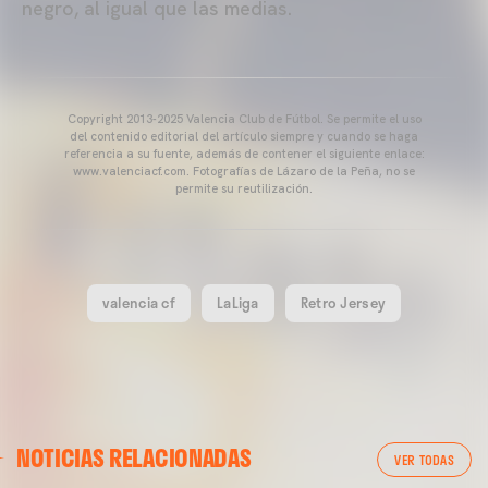
negro, al igual que las medias.
Copyright 2013-2025 Valencia Club de Fútbol. Se permite el uso
del contenido editorial del artículo siempre y cuando se haga
referencia a su fuente, además de contener el siguiente enlace:
www.valenciacf.com. Fotografías de Lázaro de la Peña, no se
permite su reutilización.
valencia cf
LaLiga
Retro Jersey
NOTICIAS RELACIONADAS
VER TODAS