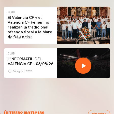
CLUB
El Valencia CF y el
Valencia CF Femenino
realizan la tradicional
ofrenda floral a la Mare
de Déu dels
07 agosto 2026
Desamparats
CLUB
L'INFORMATIU DEL
VALENCIA CF - 06/08/26
06 agosto 2026
ÚLTIMAS NOTICIAS
VER TODAS