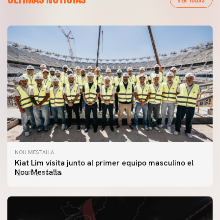
NOU MESTALLA
Kiat Lim visita junto al primer equipo masculino el
Nou Mestalla
07 agosto 2026