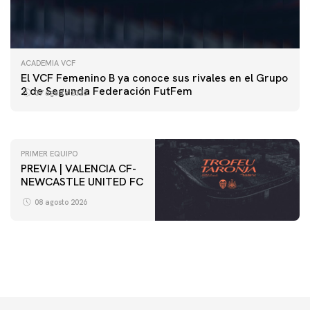
ACADEMIA VCF
PRIMER EQUIPO
El VCF Femenino B ya conoce sus rivales en el Grupo
ENTRENAMIENTO DEL VALENCIA CF 7/8/2026
2 de Segunda Federación FutFem
07 agosto 2026
07 agosto 2026
PRIMER EQUIPO
PREVIA | VALENCIA CF-
NEWCASTLE UNITED FC
PRIMER EQUIPO
ENTRENAMIENTO DEL VALENCIA CF 6/8/2026
08 agosto 2026
06 agosto 2026