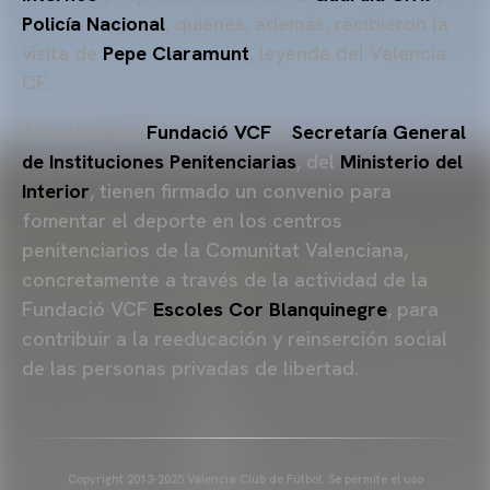
Policía Nacional
, quienes, además, recibieron la
visita de
Pepe Claramunt
, leyenda del Valencia
CF.
Actualmente,
Fundació VCF
y
Secretaría General
de Instituciones Penitenciarias
, del
Ministerio del
Interior
, tienen firmado un convenio para
fomentar el deporte en los centros
penitenciarios de la Comunitat Valenciana,
concretamente a través de la actividad de la
Fundació VCF
Escoles Cor Blanquinegre
, para
contribuir a la reeducación y reinserción social
de las personas privadas de libertad.
Copyright 2013-2025 Valencia Club de Fútbol. Se permite el uso