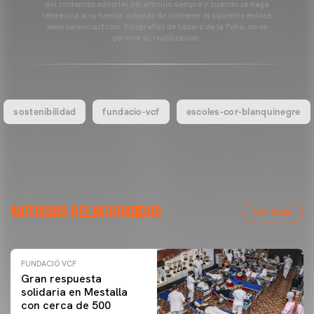
del contenido editorial del artículo siempre y cuando se haga
referencia a su fuente, además de contener el siguiente enlace:
www.valenciacf.com. Fotografías de Lázaro de la Peña, no se
permite su reutilización.
sostenibilidad
fundacio-vcf
escoles-cor-blanquinegre
NOTICIAS RELACIONADAS
VER TODAS
FUNDACIÓ VCF
Gran respuesta
solidaria en Mestalla
con cerca de 500