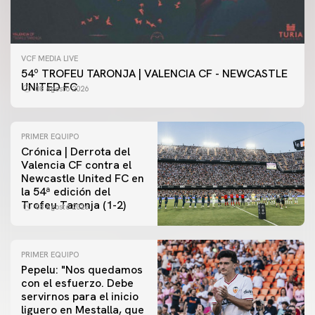
VCF MEDIA LIVE
54º TROFEU TARONJA | VALENCIA CF - NEWCASTLE
UNITED FC
08 agosto 2026
PRIMER EQUIPO
Crónica | Derrota del
Valencia CF contra el
Newcastle United FC en
la 54ª edición del
Trofeu Taronja (1-2)
08 agosto 2026
PRIMER EQUIPO
Pepelu: "Nos quedamos
con el esfuerzo. Debe
servirnos para el inicio
PRIMER EQUIPO
liguero en Mestalla, que