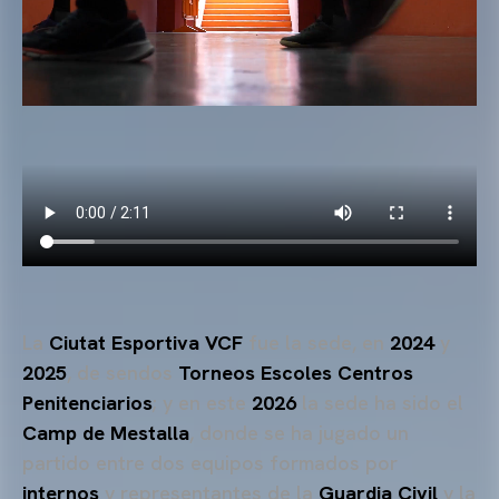
La
Ciutat Esportiva VCF
fue la sede, en
2024
y
2025
, de sendos
Torneos Escoles Centros
Penitenciarios
; y en este
2026
la sede ha sido el
Camp de Mestalla
, donde se ha jugado un
partido entre dos equipos formados por
internos
y representantes de la
Guardia Civil
y la