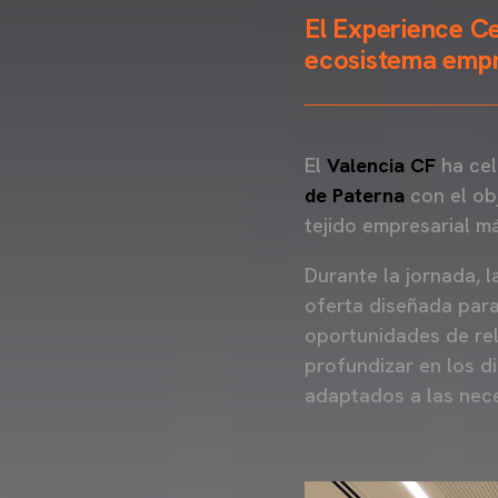
El Experience C
ecosistema empr
El
Valencia CF
ha cel
de Paterna
con el ob
tejido empresarial m
Durante la jornada, 
oferta diseñada para
oportunidades de rel
profundizar en los d
adaptados a las nece