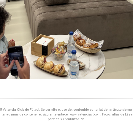
 Valencia Club de Fútbol. Se permite el uso del contenido editorial del artículo siem
ente, además de contener el siguiente enlace: www.valenciacf.com. Fotografías de Lázar
permite su reutilización.