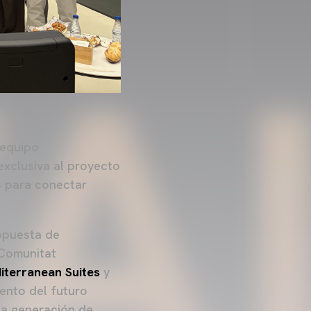
 equipo
exclusiva al proyecto
s para conectar
opuesta de
 Comunitat
iterranean Suites
y
ento del futuro
la generación de