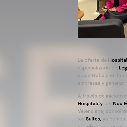
La oferta de
Hospital
especializado de
Le
y que trabaja en la 
empresas y generar r
A través de iniciativ
Hospitality
del
Nou M
Valenciana, consoli
las
Suites,
ya complet
estadio como un espa