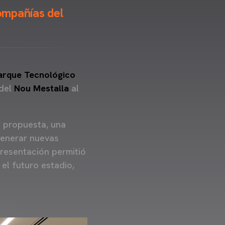
ompañías del
arque Tecnológico
del
Nou Mestalla
al
a propuesta, una
generar nuevas
presentación permitió
el futuro estadio,