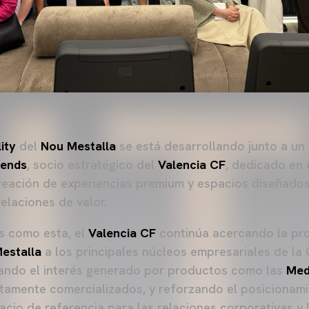
ity
del
Nou Mestalla
se está desarrollando junto a un
gends
, socio estratégico del
Valencia CF
, dedicado en 
creación de experiencias premium y espacios diseñado
elaciones de valor.
as como esta, el
Valencia CF
continúa acercando la pr
estalla
a los principales núcleos empresariales de la
dando el interés generado por productos como las
Med
amente comercializados, y reforzando el posicionami
cio de referencia para las relaciones corporativas y 