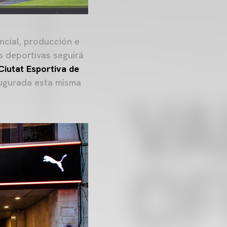
ncial, producción e
s deportivas seguirá
Ciutat Esportiva de
augurada esta misma