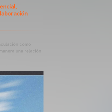
encial,
olaboración
nculación como
manera una relación