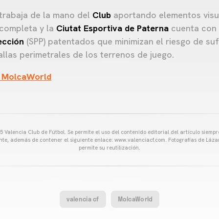
trabaja de la mano del
Club
aportando elementos visu
 completa y la
Ciutat Esportiva de Paterna
cuenta con
ección
(SPP) patentados que minimizan el riesgo de suf
llas perimetrales de los terrenos de juego.
 MolcaWorld
 Valencia Club de Fútbol. Se permite el uso del contenido editorial del artículo siem
ente, además de contener el siguiente enlace: www.valenciacf.com. Fotografías de Lázar
permite su reutilización.
valencia cf
MolcaWorld