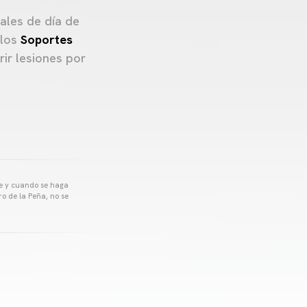
ales de día de
 los
Soportes
rir lesiones por
pre y cuando se haga
o de la Peña, no se