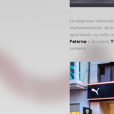
La empresa valencian
implementación de br
aportando su sello a
Paterna
o la nueva
T
semana.