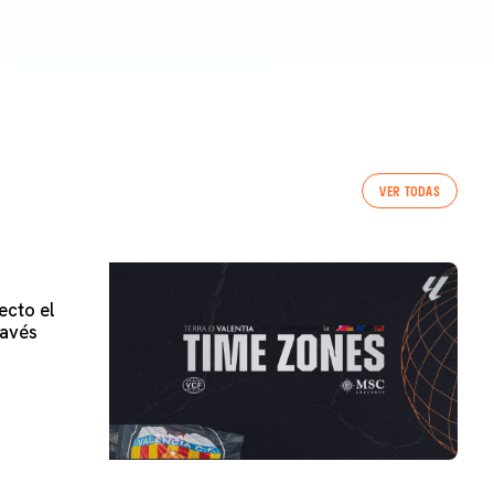
VER TODAS
ecto el
lavés