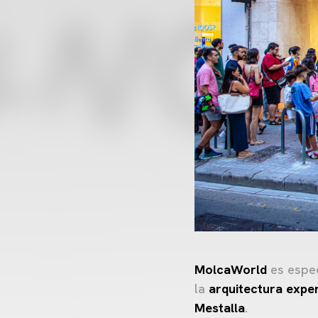
MolcaWorld
es espec
la
arquitectura exper
Mestalla
.