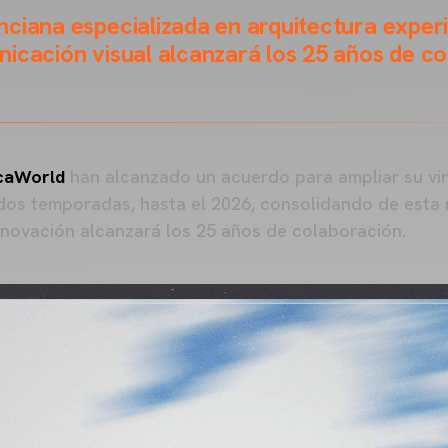
ciana especializada en arquitectura experi
icación visual alcanzará los 25 años de c
caWorld
han alcanzado un acuerdo para ampliar su vi
dos temporadas, hasta el 2026, consolidando de esta 
enovación alcanzará los 25 años de colaboración.