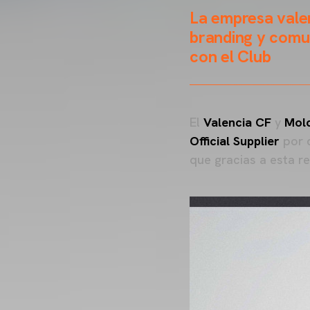
La empresa valen
branding y comun
con el Club
El
Valencia CF
y
Mol
Official Supplier
por 
que gracias a esta r