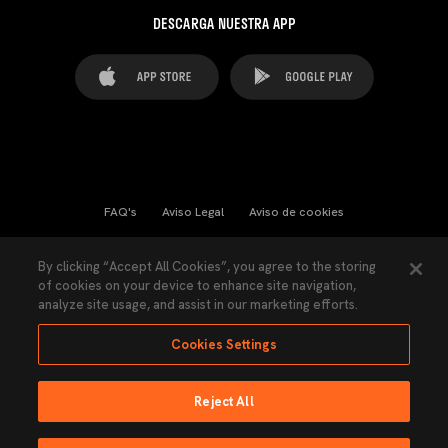
DESCARGA NUESTRA APP
FAQ's
Aviso Legal
Aviso de cookies
Cookies Settings
Contactos
Prensa
By clicking “Accept All Cookies”, you agree to the storing
of cookies on your device to enhance site navigation,
Ley Transparencia
Política de Privacidad
analyze site usage, and assist in our marketing efforts.
Accesibilidad
Cookies Settings
Reject All
Ninguna parte de esta página puede ser reproducida sin el permiso del Valencia
CF © 2026 Valencia CF.