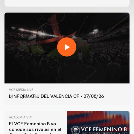
VCF MEDIA LIVE
L'INFORMATIU DEL VALENCIA CF - 07/08/26
07 agosto 2026
ACADEMIA VCF
El VCF Femenino B ya
conoce sus rivales en el
PRIMER EQUIPO