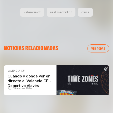
valencia cf
real madrid cf
dana
VALENCIA CF
NOTICIAS RELACIONADAS
ENTRENAMIENTO DEL VALENCIA CF 04/03/26
VER TODAS
04 marzo 2026
VALENCIA CF
Cuándo y dónde ver en
directo el Valencia CF –
Deportivo Alavés
03 marzo 2026