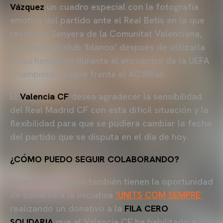
Vázquez
un cuadro especial con la fotografía
emotiva del partido ante el Real Betis en la que
resalta la Senyera de la Comunitat Valenciana,
que cedió el club ‘blanco’ después de utilizarla
en su homenaje durante el encuentro de la UEFA
Champions League frente el AC Milan.
El
Valencia CF
desea agradecer la sensibilidad
del Real Madrid CF con esta difícil situación y la
flexibilidad para que se pudiera cambiar la fecha
del partido que se disputa en el día de hoy.
¿CÓMO PUEDO SEGUIR COLABORANDO?
Quienes lo deseen también tienen la oportunidad
de sumarse a la iniciativa
‘UNITS COM SEMPRE’
realizando un donativo a la
FILA CERO
SOLIDARIA
que el Valencia CF ha habilitado a