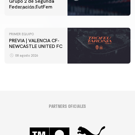
Grupo 2 de Segunda
ENTRENAMIENTO DEL VALENCIA CF 7/8/2026
Federación FutFem
07 agosto 2026
07 agosto 2026
PRIMER EQUIPO
PREVIA | VALENCIA CF-
NEWCASTLE UNITED FC
08 agosto 2026
PARTNERS OFICIALES