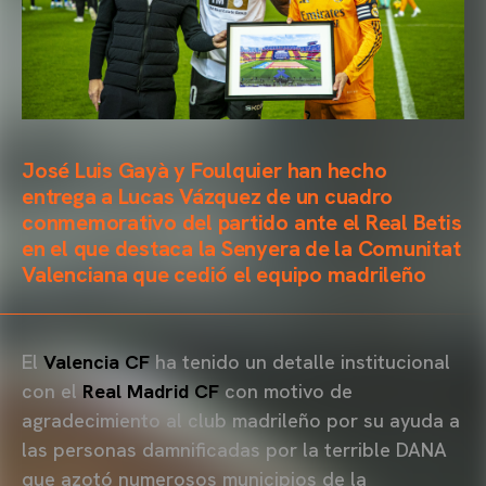
José Luis Gayà y Foulquier han hecho
entrega a Lucas Vázquez de un cuadro
conmemorativo del partido ante el Real Betis
en el que destaca la Senyera de la Comunitat
Valenciana que cedió el equipo madrileño
El
Valencia CF
ha tenido un detalle institucional
con el
Real Madrid CF
con motivo de
agradecimiento al club madrileño por su ayuda a
las personas damnificadas por la terrible DANA
que azotó numerosos municipios de la