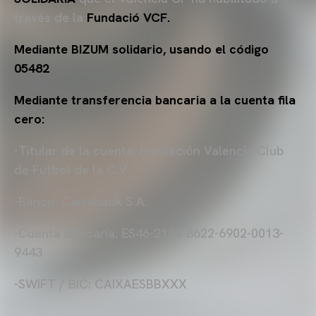
través de la
Fundació VCF.
Mediante BIZUM solidario, usando el código
05482
Mediante transferencia bancaria a la cuenta fila
cero:
-Titular de la cuenta: Fundación Valencia Club
de Futbol de la C.V.
-Banco: Caixabank S.A.
-Cuenta Bancaria: ES46-2100-8622-6902-0013-
9443
-SWIFT / BIC: CAIXAESBBXXX