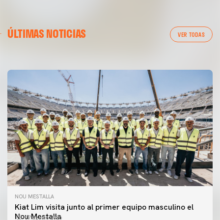
PRIMER EQUIPO
ÚLTIMAS NOTICIAS
MESTALLA 📍
VER TODAS
08 agosto 2026
NOU MESTALLA
Kiat Lim visita junto al primer equipo masculino el
Nou Mestalla
07 agosto 2026