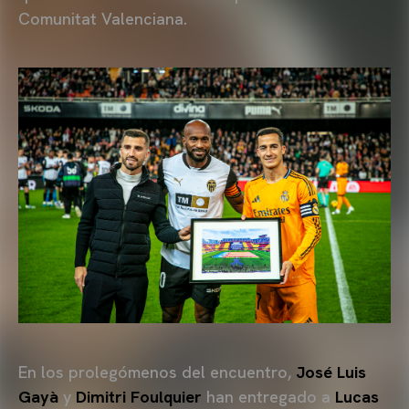
Comunitat Valenciana.
En los prolegómenos del encuentro,
José Luis
Gayà
y
Dimitri Foulquier
han entregado a
Lucas