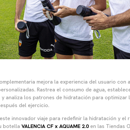
complementaria mejora la experiencia del usuario con a
ersonalizadas. Rastrea el consumo de agua, establec
 y analiza los patrones de hidratación para optimizar 
espués del ejercicio.
ste innovador viaje para redefinir la hidratación y el 
u botella
VALENCIA CF x AQUAME 2.0
en las Tiendas O