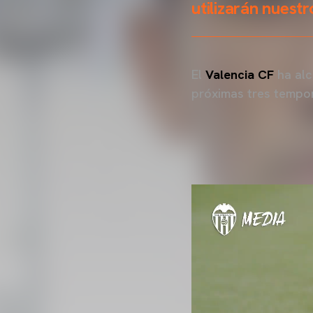
utilizarán nuest
El
Valencia CF
ha al
próximas tres tempo