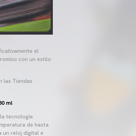
ficativamente el
romiso con un estilo
n las Tiendas
30 ml
la tecnología
emperatura de hasta
un reloj digital e