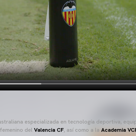
straliana especializada en tecnología deportiva, equi
 femenino del
Valencia CF
, así como a la
Academia VC