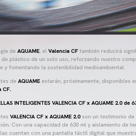
ogía de
AQUAME
, el
Valencia CF
también reducirá signi
de plástico de un solo uso, reforzando nuestro comp
e y fomentando la sostenibilidad medioambiental.
entes de
AQUAME
estarán, próximamente, disponibles e
a CF.
LAS INTELIGENTES VALENCIA CF x AQUAME 2.0 de 6
ntes
VALENCIA CF x AQUAME 2.0
son un testimonio de 
ión. Con una capacidad de 630 ml y aislamiento de t
las cuentan con una pantalla táctil digital que muestra 