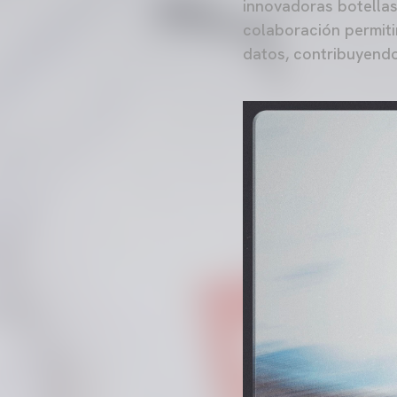
innovadoras botellas
colaboración permiti
datos, contribuyendo 