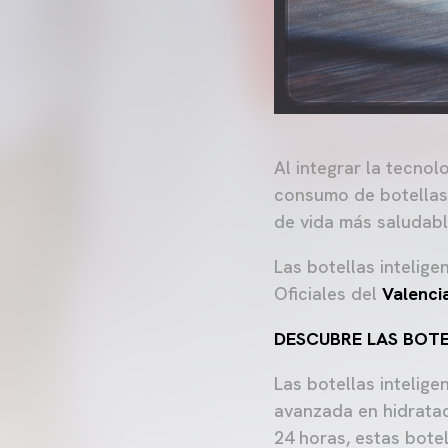
Al integrar la tecnol
consumo de botellas 
de vida más saludabl
Las botellas intelig
Oficiales del
Valenci
DESCUBRE LAS BOTEL
Las botellas intelige
avanzada en hidratac
24 horas, estas botel