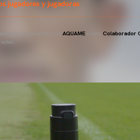
ros jugadores y jugadoras
canzado un acuerdo con
AQUAME
como
Colaborador O
radas.