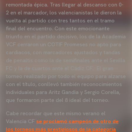
remontada épica. Tras llegar al descanso con 0-
2 en el marcador, los valencianistas le dieron la
vuelta al partido con tres tantos en el tramo
final del encuentro. Con este emocionante
triunfo en el partido decisivo, los de la Academia
VCF cerraron un COTIF Promeses no apto para
cardiacos, con marcadores ajustados y tandas
de penaltis como la de semifinales ante el Sevilla
FC y la de cuartos ante el Cádiz CF. El gran
torneo realizado por todo el equipo para alzarse
con el título, conllevó también reconocimientos
individuales para Aritz Gandia y Sergio Corella,
que formaron parte del 8 ideal del torneo.
Cabe recordar que este mismo verano el
Valencia CF
se proclamó campeón de otro de
los torneos más prestigiosos de la categoría