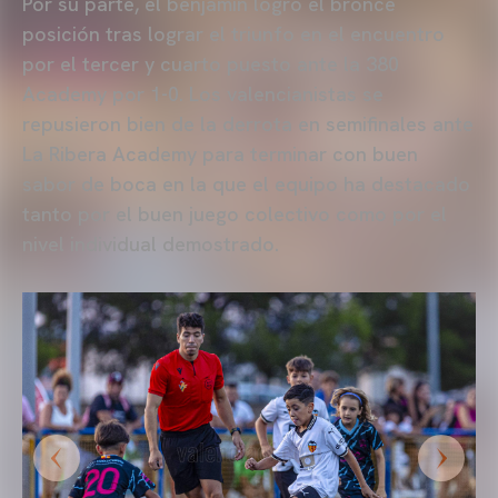
Por su parte, el benjamín logró el bronce
posición tras lograr el triunfo en el encuentro
por el tercer y cuarto puesto ante la 380
Academy por 1-0. Los valencianistas se
repusieron bien de la derrota en semifinales ante
La Ribera Academy para terminar con buen
sabor de boca en la que el equipo ha destacado
tanto por el buen juego colectivo como por el
nivel individual demostrado.