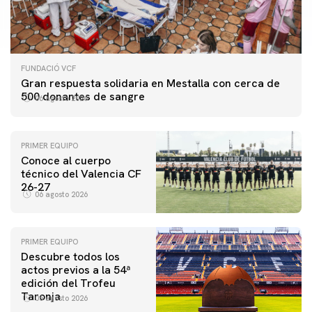
FUNDACIÓ VCF
Gran respuesta solidaria en Mestalla con cerca de
500 donantes de sangre
06 agosto 2026
PRIMER EQUIPO
Conoce al cuerpo
técnico del Valencia CF
26-27
06 agosto 2026
PRIMER EQUIPO
Descubre todos los
actos previos a la 54ª
edición del Trofeu
Taronja
06 agosto 2026