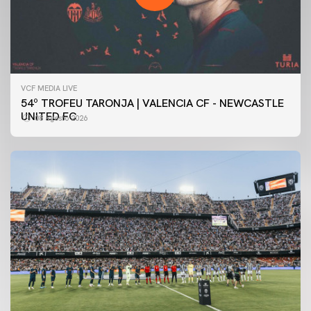
VCF MEDIA LIVE
54º TROFEU TARONJA | VALENCIA CF - NEWCASTLE
UNITED FC
08 agosto 2026