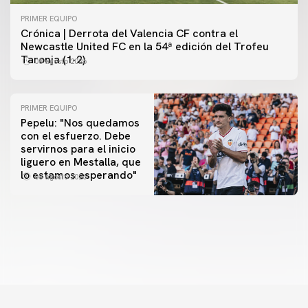
PRIMER EQUIPO
Crónica | Derrota del Valencia CF contra el
Newcastle United FC en la 54ª edición del Trofeu
Taronja (1-2)
08 agosto 2026
PRIMER EQUIPO
Pepelu: "Nos quedamos
con el esfuerzo. Debe
servirnos para el inicio
PRIMER EQUIPO
liguero en Mestalla, que
Las fotos del Valencia CF-Newcastle United FC
PRIMER EQUIPO
lo estamos esperando"
08 agosto 2026
MESTALLA 📍
08 agosto 2026
08 agosto 2026