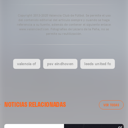
Copyright 2013-2025 Valencia Club de Fútbol. Se permite el uso
del contenido editorial del artículo siempre y cuando se haga
referencia a su fuente, además de contener el siguiente enlace:
www.valenciacf.com. Fotografías de Lázaro de la Peña, no se
permite su reutilización.
valencia cf
psv eindhoven
leeds united fc
VALENCIA CF
NOTICIAS RELACIONADAS
ENTRENAMIENTO DEL VALENCIA CF 04/03/26
VER TODAS
04 marzo 2026