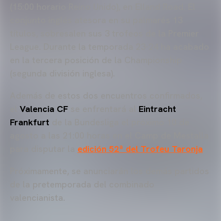
(15:00 horario Reino Unido), en Elland Road. El
conjunto inglés atesora en su palmarés 13
títulos, sobresalen sus 3 trofeos de la Premier
League. Durante la temporada 23-24 ha acabado
en la tercera posición de la Championship
(segunda división inglesa).
Además de estos dos encuentros confirmados,
el
Valencia CF
se enfrentará al
Eintracht
Frankfurt
de la Bundesliga el próximo 10 de
agosto a las 21:00 horas en el Camp de Mestalla
para disputar la
edición 52ª del Trofeu Taronja
.
Próximamente, se anunciarán los demás partidos
de la pretemporada del combinado
valencianista.