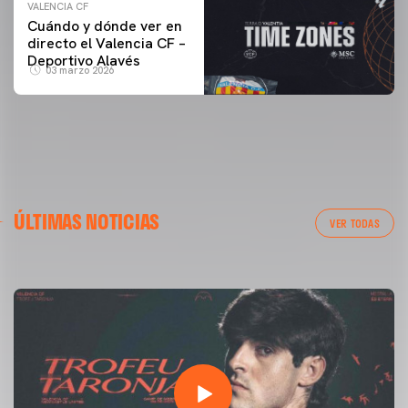
VALENCIA CF
Cuándo y dónde ver en
directo el Valencia CF –
Deportivo Alavés
03 marzo 2026
PRIMER EQUIPO
GALERÍA | VALENCIA CF - NEWCASTLE UNITED FC
ÚLTIMAS NOTICIAS
54ª EDICIÓN TROFEU TARONJA
VER TODAS
08 agosto 2026