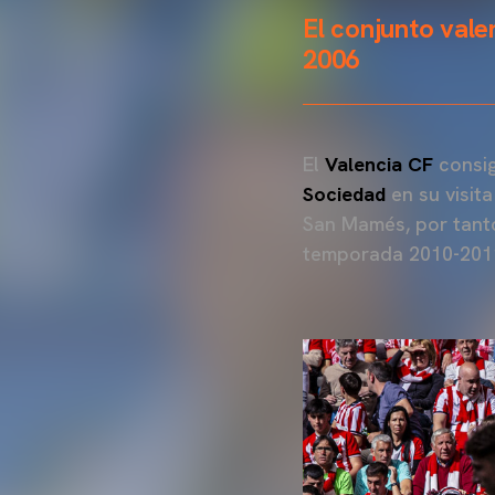
El conjunto vale
2006
El
Valencia CF
consig
Sociedad
en su visit
San Mamés, por tanto
temporada 2010-2011