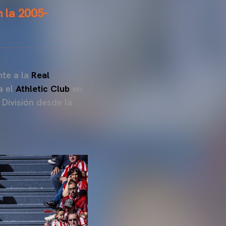
n la 2005-
nte a la
Real
a el
Athletic Club
en
División desde la