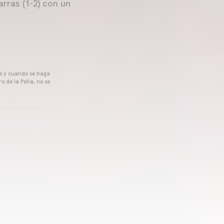
arras (1-2) con un
pre y cuando se haga
o de la Peña, no se