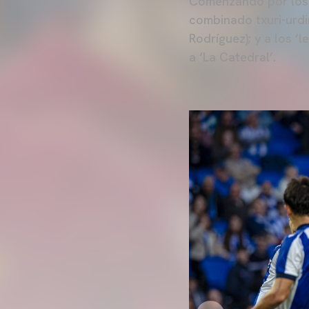
Comenzando por los d
combinado txuri-urd
Rodríguez); y a los ‘
a ‘La Catedral’.