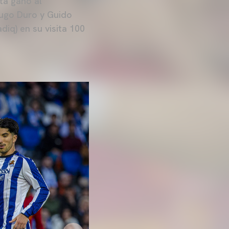
ta ganó al
Hugo Duro y Guido
diq) en su visita 100