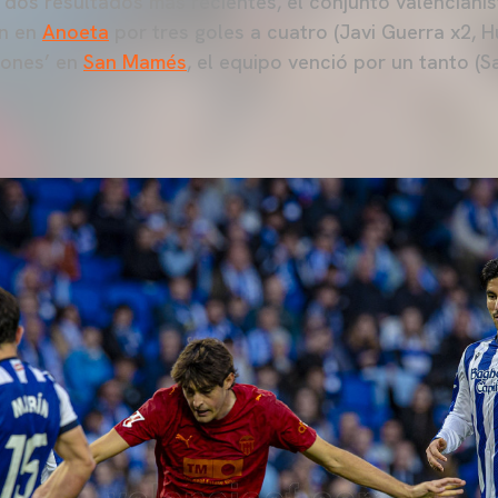
os resultados más recientes, el conjunto valencianis
in en
Anoeta
por tres goles a cuatro (Javi Guerra x2, 
leones’ en
San Mamés
, el equipo venció por un tanto (Sa