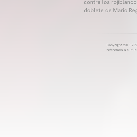
contra los rojiblanco
doblete de Mario Reg
Copyright 2013-2025
referencia a su fu