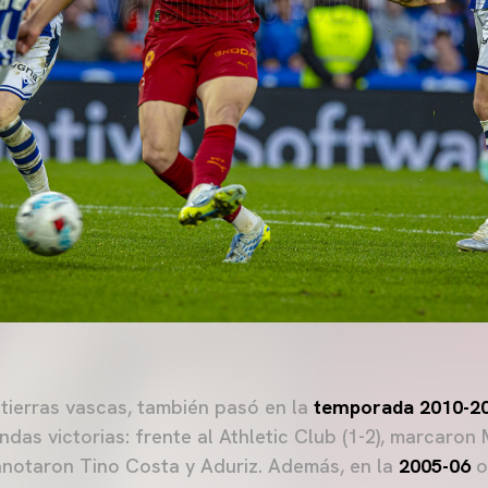
 tierras vascas, también pasó en la
temporada 2010-2
das victorias: frente al Athletic Club (1-2), marcaron 
 anotaron Tino Costa y Aduriz. Además, en la
2005-06
o