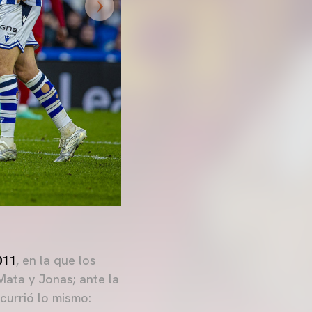
011
, en la que los
Mata y Jonas; ante la
currió lo mismo: