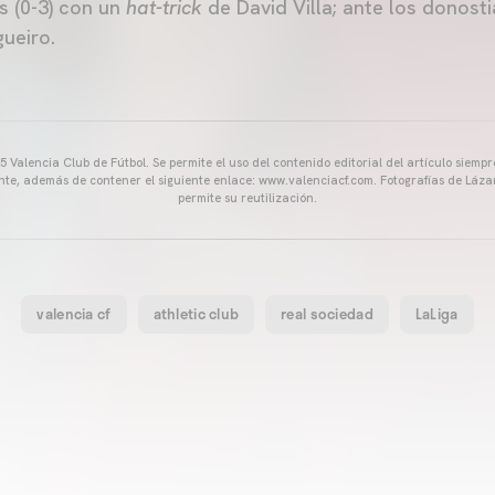
s (0-3) con un
hat-trick
de David Villa; ante los donosti
ueiro.
 Valencia Club de Fútbol. Se permite el uso del contenido editorial del artículo siem
ente, además de contener el siguiente enlace: www.valenciacf.com. Fotografías de Lázar
permite su reutilización.
valencia cf
athletic club
real sociedad
LaLiga