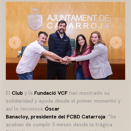
El
Club
y la
Fundació VCF
han mostrado su
solidaridad y ayuda desde el primer momento y
así lo reconoce
Óscar
Banacloy,
presidente
del
FCBD Catarroja
: “Se
acaban de cumplir 5 meses desde la trágica