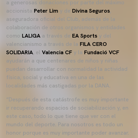
a generosas donaciones por parte del máximo
accionista
Peter Lim
y de
Divina Seguros
,
aseguradora oficial del Club, además de la
colaboración de otros organismos y entidades
como
LALIGA
a través de
EA Sports
y del
valencianismo a través de la
FILA CERO
SOLIDARIA
, el
Valencia CF
y la
Fundació VCF
ayudarán a que centenares de niños y niñas
puedan desarrollar con normalidad la actividad
física, social y educativa en una de las
localidades más castigadas por la DANA.
“Después de esta catástrofe es muy importante
ir recuperando espacios de sociabilización y, en
este caso, todo lo que tiene que ver con el
mundo del deporte. Para nosotros es todo un
honor porque es muy importante poder avanzar.