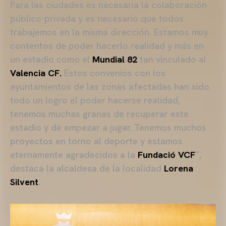
Para las ciudades es necesaria la colaboración
público-privada y es necesario que todos
trabajemos en la misma dirección. Estamos muy
contentos de poder hacerlo realidad y más en
un estadio como el
Mundial 82
tan vinculado al
Valencia CF.
Estos convenios con los
ayuntamientos de las zonas afectadas han sido
todo un logro el poder hacerse realidad,
tenemos muchas granas de recuperar este
estadio y de empezar a jugar. Tenemos muchos
proyectos en torno al deporte y estamos
eternamente agradecidos a la
Fundació VCF
”,
destaca la alcaldesa de la localidad
Lorena
Silvent
.