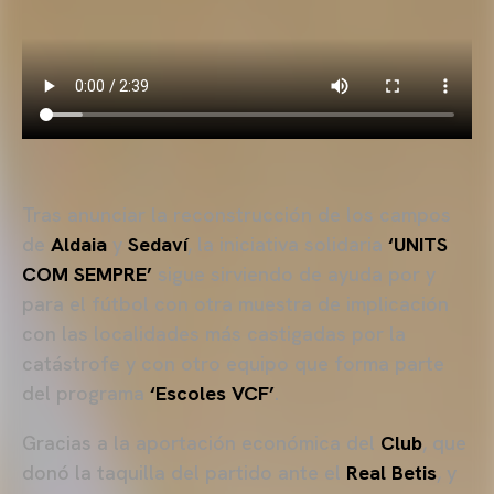
Tras anunciar la reconstrucción de los campos
de
Aldaia
y
Sedaví
, la iniciativa solidaria
‘UNITS
COM SEMPRE’
sigue sirviendo de ayuda por y
para el fútbol con otra muestra de implicación
con las localidades más castigadas por la
catástrofe y con otro equipo que forma parte
del programa
‘Escoles VCF’
.
Gracias a la aportación económica del
Club
, que
donó la taquilla del partido ante el
Real Betis
, y