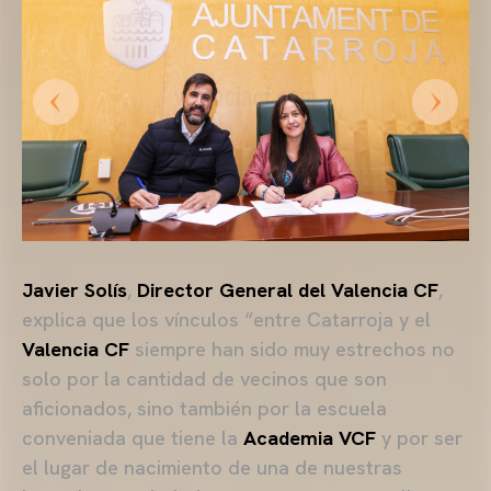
Javier Solís
,
Director General del Valencia CF
,
explica que los vínculos “entre Catarroja y el
Valencia CF
siempre han sido muy estrechos no
solo por la cantidad de vecinos que son
aficionados, sino también por la escuela
conveniada que tiene la
Academia VCF
y por ser
el lugar de nacimiento de una de nuestras