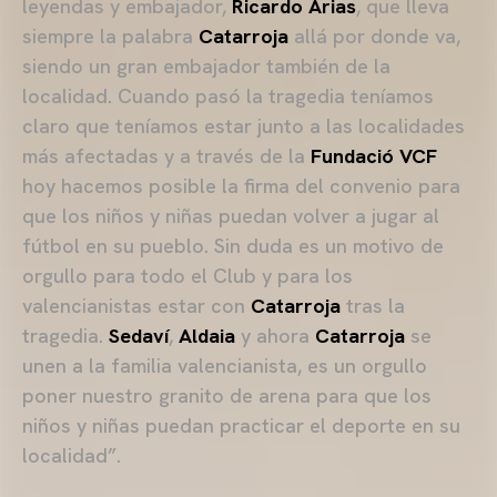
leyendas y embajador,
Ricardo Arias
, que lleva
siempre la palabra
Catarroja
allá por donde va,
siendo un gran embajador también de la
localidad. Cuando pasó la tragedia teníamos
claro que teníamos estar junto a las localidades
más afectadas y a través de la
Fundació VCF
hoy hacemos posible la firma del convenio para
que los niños y niñas puedan volver a jugar al
fútbol en su pueblo. Sin duda es un motivo de
orgullo para todo el Club y para los
valencianistas estar con
Catarroja
tras la
tragedia.
Sedaví
,
Aldaia
y ahora
Catarroja
se
unen a la familia valencianista, es un orgullo
poner nuestro granito de arena para que los
niños y niñas puedan practicar el deporte en su
localidad”.