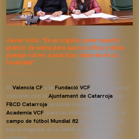
Javier Solís: “Es un orgullo poner nuestro
granito de arena para que los niños y niñas
puedan volver a practicar deporte en su
localidad”
El
Valencia CF
y la
Fundació VCF
han firmado un
convenio con el
Ajuntament de Catarroja
y el
FBCD Catarroja
, escuela conveniada de la
Academia VCF
, para reconstruir y recuperar el
campo de fútbol Mundial 82
que fue arrasado
por la tragedia de la DANA el pasado mes de
octubre.