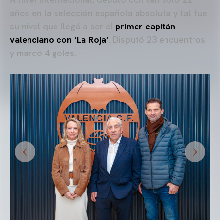
años en la selección española absoluta y tal fue
su nivel que llegó a ser el
primer capitán
valenciano con ‘La Roja’
. Disputó 23 encuentros
y marcó 4 goles.