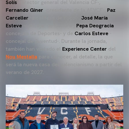
Solís
-director general del Valencia CF-,
Fernando Giner
-presidente de la AFVCF-,
Paz
Carceller
-alcaldesa de Puçol-,
José María
Esteve
-concejal de Cultura-,
Pepa Deogracia
-
concejala de Deportes- y de
Carlos Esteve
-
concejal de Juventud-. Durante la jornada,
también han visitado el
Experience Center
del
Nou Mestalla
para conocer, al detalle, la que
será la nueva casa del valencianismo a partir del
verano de 2027.