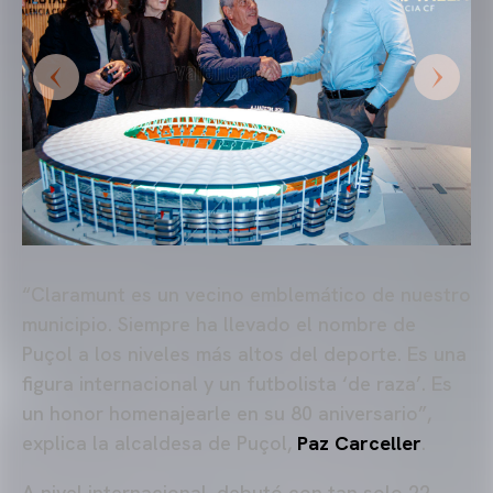
“Claramunt es un vecino emblemático de nuestro
municipio. Siempre ha llevado el nombre de
Puçol a los niveles más altos del deporte. Es una
figura internacional y un futbolista ‘de raza’. Es
un honor homenajearle en su 80 aniversario”,
explica la alcaldesa de Puçol,
Paz Carceller
.
A nivel internacional, debutó con tan solo 22