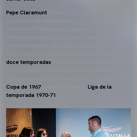
Pepe Claramunt
ha sido, sin duda, uno de los
jugadores más importantes en la historia del
Valencia CF. Valenciano, capitán, internacional,
titular indiscutible y uno de los mejores
centrocampistas del equipo de Mestalla y del
fútbol nacional e internacional. Vistió durante
doce temporadas
la camiseta valencianista con
la que compitió durante casi 450 partidos y en
los que marcó 90 goles, además de conquistar la
Copa de 1967
y la espectacular
Liga de la
temporada 1970-71
.