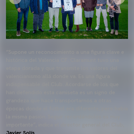
“Supone un reconocimiento a una figura clave e
histórica del Valencia CF. Claramunt tuvo una
etapa dorada y que transmite los valores del
valencianismo allá donde va. Es una figura
indispensable del Club. Acordarse de los que
han defendido esta camiseta es un signo de
grandeza que hace transportarnos a otras
épocas donde el fútbol era diferente, pero había
la misma pasión. Seguir recordándolos es muy
importante”, indica el director general del Club,
Javier Solís
.