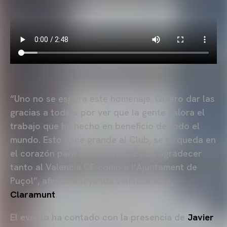
“Uno no se espera este homenaje. Quiero dar las
gracias a tod@s por ver que la gente valora el
trabajo que he hecho en beneficio de todo el
mundo. Esto hace grande al Club, se te queda en
el corazón para toda la vida. Es de agradecer
tanto al Valencia CF como a l’Ajuntament de
Puçol”, afirma la leyenda valencianista,
Claramunt
.
El evento ha contado con la presencia de
Javier