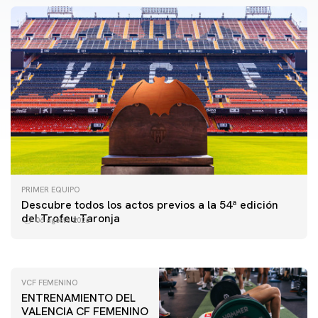
PRIMER EQUIPO
PRIMER EQUIPO
ENTRENAMIENTO MATINAL DEL VALENCIA CF
Descubre todos los actos previos a la 54ª edición
5/8/2026
del Trofeu Taronja
06 agosto 2026
05 agosto 2026
VCF FEMENINO
ENTRENAMIENTO DEL
VALENCIA CF FEMENINO