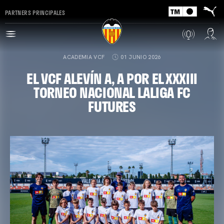
PARTNERS PRINCIPALES
ACADEMIA VCF
01 JUNIO 2026
EL VCF ALEVÍN A, A POR EL XXXIII
TORNEO NACIONAL LALIGA FC
FUTURES