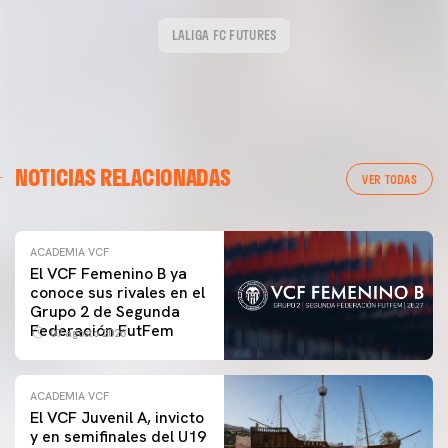
LALIGA FC FUTURES
NOTICIAS RELACIONADAS
VER TODAS
ACADEMIA VCF
El VCF Femenino B ya
conoce sus rivales en el
Grupo 2 de Segunda
Federación FutFem
07 agosto 2026
ACADEMIA VCF
El VCF Juvenil A, invicto
y en semifinales del U19