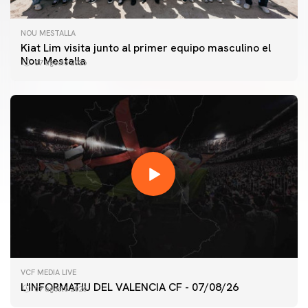
NOU MESTALLA
Kiat Lim visita junto al primer equipo masculino el
Nou Mestalla
07 agosto 2026
PRIMER EQUIPO
VCF MEDIA LIVE
ENTRENAMIENTO DEL VALENCIA CF 7/8/2026
L'INFORMATIU DEL VALENCIA CF - 07/08/26
07 agosto 2026
07 agosto 2026