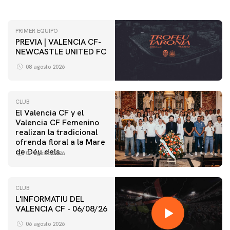
PRIMER EQUIPO
PREVIA | VALENCIA CF-
NEWCASTLE UNITED FC
08 agosto 2026
CLUB
El Valencia CF y el
Valencia CF Femenino
realizan la tradicional
ofrenda floral a la Mare
de Déu dels
07 agosto 2026
Desamparats
CLUB
L'INFORMATIU DEL
VALENCIA CF - 06/08/26
06 agosto 2026