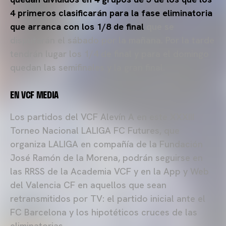
4 primeros clasificarán para la fase eliminatoria
que arranca con los 1/8 de final
que se
disputarán el sábado por la mañana. Por la tarde
tendrán lugar los 1/4 de final y para el domingo
quedan las semifinales y la gran final.
EN VCF MEDIA
Los partidos del VCF Alevín A en este XXXIII
Torneo Nacional LALIGA FC Futures, que
organiza LALIGA en compañía de la Fundación
José Ramón de la Morena, podrán seguirse en
las RRSS de la Academia VCF y en la App y Web
del Valencia CF en aquellos que sean
retransmitidos por TV: el partido inicial ante el
FC Barcelona y los hipotéticos cruces de las
eliminatorias.