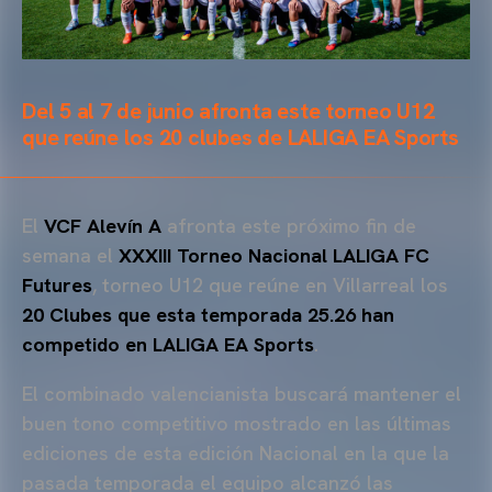
Del 5 al 7 de junio afronta este torneo U12
que reúne los 20 clubes de LALIGA EA Sports
El
VCF Alevín A
afronta este próximo fin de
semana el
XXXIII Torneo Nacional LALIGA FC
Futures
, torneo U12 que reúne en Villarreal los
20 Clubes que esta temporada 25.26 han
competido en LALIGA EA Sports
.
El combinado valencianista buscará mantener el
buen tono competitivo mostrado en las últimas
ediciones de esta edición Nacional en la que la
pasada temporada el equipo alcanzó las