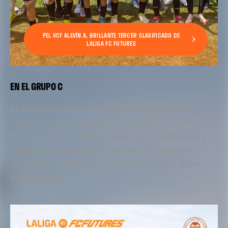
PEL VCF ALEVÍN A, BRILLANTE TERCER CLASIFICADO DE
LALIGA FC FUTURES
EN EL GRUPO C
El conjunto valencianista que dirige Cristian
Castells está integrado en el Grupo C junto a FC
Barcelona, Deportivo Alavés, Rayo Vallecano y
Real Oviedo contra los que se enfrentará a lo
largo del viernes para buscar el acceso a las
eliminatorias.