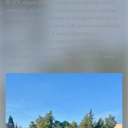
El VCF Alevín A llega a esta cita además como
campeón de la Lliga Autonòmica Or, la máxima
competición autonómica en categoría Alevín en
la que el VCF Alevín A ha sido primer clasificado,
con el FVCF Alevín A como segundo y
subcampeón en una clasificación que han
completado el Levante UD en tercer lugar,
Villarreal CF en cuarto lugar y Elche CF como
quinto.