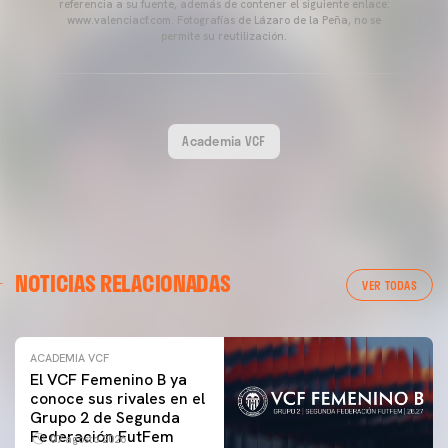
referencia a su fuente, además de contener el siguiente enlace:
www.valenciacf.com. Fotografías de Lázaro de la Peña, no se
permite su reutilización.
Academia VCF
NOTICIAS RELACIONADAS
VER TODAS
ACADEMIA VCF
El VCF Femenino B ya
conoce sus rivales en el
Grupo 2 de Segunda
Federación FutFem
07 agosto 2026