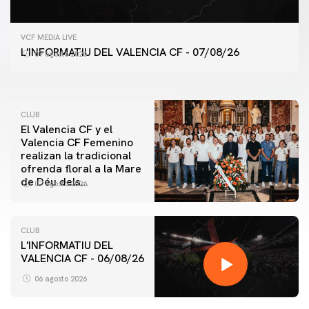
PRIMER EQUIPO
VCF MEDIA LIVE
ENTRENAMIENTO DEL VALENCIA CF 7/8/2026
L'INFORMATIU DEL VALENCIA CF - 07/08/26
07 agosto 2026
07 agosto 2026
CLUB
El Valencia CF y el
Valencia CF Femenino
realizan la tradicional
ofrenda floral a la Mare
de Déu dels
07 agosto 2026
Desamparats
CLUB
L'INFORMATIU DEL
VALENCIA CF - 06/08/26
PRIMER EQUIPO
ENTRENAMIENTO DEL VALENCIA CF 6/8/2026
06 agosto 2026
06 agosto 2026