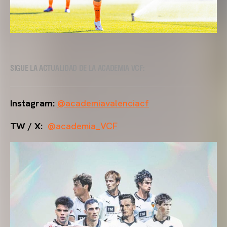
SIGUE LA ACTUALIDAD DE LA ACADEMIA VCF:
Instagram:
@academiavalenciacf
TW / X:
@academia_VCF