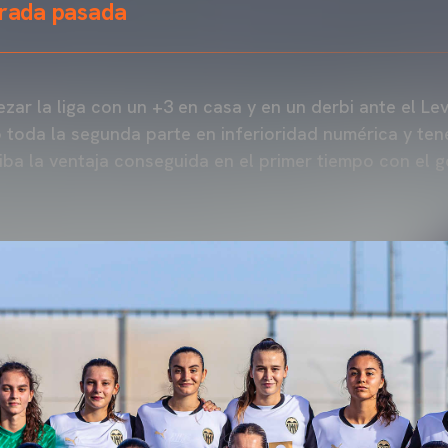
orada pasada
ar la liga con un +3 en casa y en un derbi ante el Le
 toda la segunda parte en inferioridad numérica y te
ba la ventaja conseguida en el primer tiempo con el g