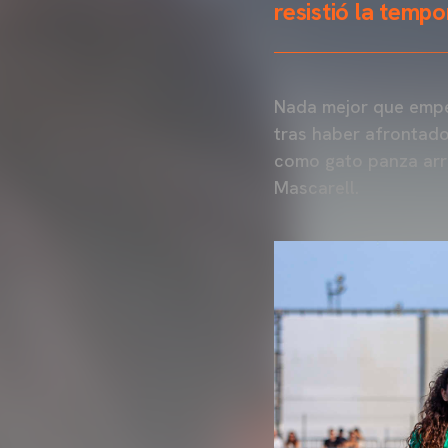
resistió la temp
Nada mejor que empez
tras haber afrontado
como gato panza arri
Mascarell.