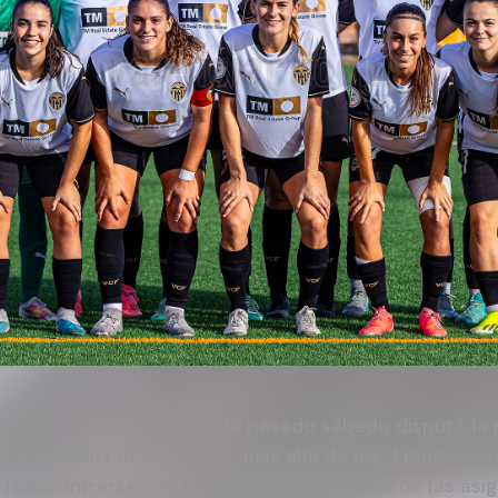
del VCF Femenino B que esté pasado sábado disputó la 
Federación Fut Fem y que, más allá de los 3 puntos, 
 reencontrarse con la victoria en casa, una de las asi