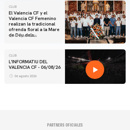
CLUB
El Valencia CF y el
Valencia CF Femenino
realizan la tradicional
ofrenda floral a la Mare
de Déu dels
07 agosto 2026
Desamparats
CLUB
L'INFORMATIU DEL
VALENCIA CF - 06/08/26
06 agosto 2026
PARTNERS OFICIALES