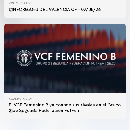
VCF MEDIA LIVE
L'INFORMATIU DEL VALENCIA CF - 07/08/26
07 agosto 2026
ACADEMIA VCF
PRIMER EQUIPO
El VCF Femenino B ya conoce sus rivales en el Grupo
ENTRENAMIENTO DEL VALENCIA CF 7/8/2026
2 de Segunda Federación FutFem
07 agosto 2026
07 agosto 2026