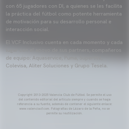
con 65 jugadores con DI, a quienes se les facilita
la práctica del fútbol como potente herramienta
de motivación para su desarrollo personal e
interacción social.
El VCF Inclusivo cuenta en cada momento y cada
lugar con el apoyo de sus partners, compañeros
de equipo: Aquaservice, Puma, Supertite,
Colevisa, Aliter Soluciones y Grupo Tesela.
Copyright 2013-2025 Valencia Club de Fútbol. Se permite el uso
del contenido editorial del artículo siempre y cuando se haga
referencia a su fuente, además de contener el siguiente enlace:
www.valenciacf.com. Fotografías de Lázaro de la Peña, no se
permite su reutilización.