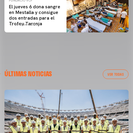
FUNDACIÓ VCF
El jueves 6 dona sangre
en Mestalla y consigue
dos entradas para el
Trofeu Taronja
03 agosto 2026
ÚLTIMAS NOTICIAS
VER TODAS