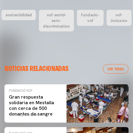
sostenibilidad
vcf-world-
fundacio-
vcf-
zero-
vcf
inclusivo
discrimination
NOTICIAS RELACIONADAS
VER TODAS
FUNDACIÓ VCF
Gran respuesta
solidaria en Mestalla
con cerca de 500
donantes de sangre
06 agosto 2026