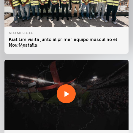
NOU MESTALLA
Kiat Lim visita junto al primer equipo masculino el
Nou Mestalla
07 agosto 2026