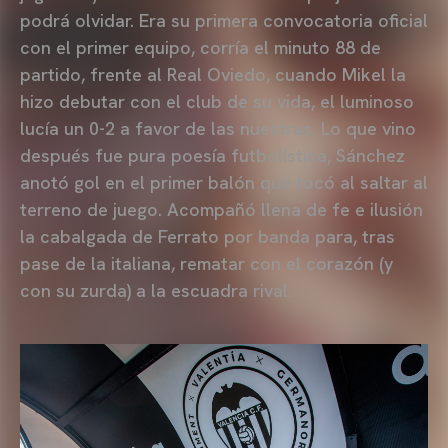
podrá olvidar. Era su primera convocatoria oficial
con el primer equipo, corría el minuto 88 de
partido, frente al Real Oviedo, cuando Mikel la
hizo debutar con el club de su vida, el luminoso
lucía un 0-2 a favor de las nuestras. Lo que vino
después fue pura poesía futbolística, Sánchez
anotó gol en el primer balón que tocó al saltar al
terreno de juego. Acompañó llena de fe e ilusión
la cabalgada de Ferrato por banda para, tras
pase de la italiana, rematar con el corazón (y
con su zurda) a la escuadra rival.