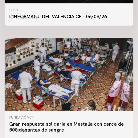
PRIMER EQUIPO
CLUB
ENTRENAMIENTO DEL VALENCIA CF 6/8/2026
L'INFORMATIU DEL VALENCIA CF - 06/08/26
06 agosto 2026
06 agosto 2026
FUNDACIÓ VCF
Gran respuesta solidaria en Mestalla con cerca de
500 donantes de sangre
06 agosto 2026