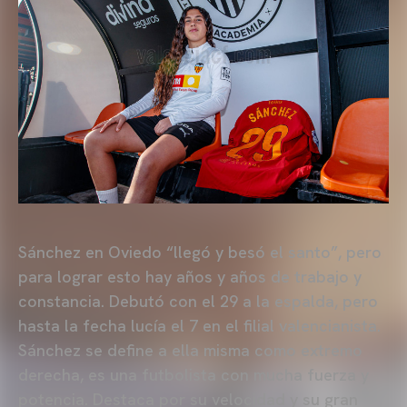
Sánchez en Oviedo “llegó y besó el santo”, pero
para lograr esto hay años y años de trabajo y
constancia. Debutó con el 29 a la espalda, pero
hasta la fecha lucía el 7 en el filial valencianista.
Sánchez se define a ella misma como extremo
derecha, es una futbolista con mucha fuerza y
potencia. Destaca por su velocidad y su gran