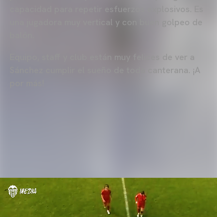
capacidad para repetir esfuerzos explosivos. Es
una jugadora muy vertical y con buen golpeo de
balón.
Equipo, staff y club están muy felices de ver a
Sánchez cumplir el sueño de toda canterana. ¡A
por más!