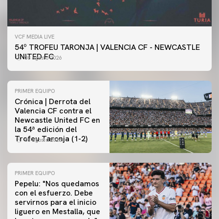
VCF MEDIA LIVE
54º TROFEU TARONJA | VALENCIA CF - NEWCASTLE
UNITED FC
08 agosto 2026
PRIMER EQUIPO
Crónica | Derrota del
Valencia CF contra el
Newcastle United FC en
la 54ª edición del
Trofeu Taronja (1-2)
08 agosto 2026
PRIMER EQUIPO
Pepelu: "Nos quedamos
con el esfuerzo. Debe
servirnos para el inicio
PRIMER EQUIPO
liguero en Mestalla, que
Las fotos del Valencia CF-Newcastle United FC