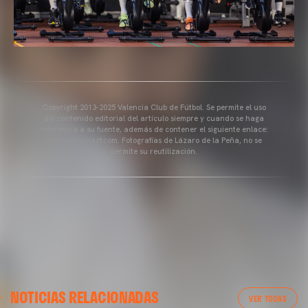
Copyright 2013-2025 Valencia Club de Fútbol. Se permite el uso
del contenido editorial del artículo siempre y cuando se haga
referencia a su fuente, además de contener el siguiente enlace:
www.valenciacf.com. Fotografías de Lázaro de la Peña, no se
permite su reutilización.
VALENCIA CF
NOTICIAS RELACIONADAS
ENTRENAMIENTO DEL VALENCIA CF 04/03/26
VER TODAS