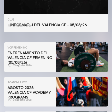
PRIMER EQUIPO
ENTRENAMIENTO MATINAL DEL VALENCIA CF
CLUB
5/8/2026
L'INFORMATIU DEL VALENCIA CF - 05/08/26
05 agosto 2026
05 agosto 2026
VCF FEMENINO
ENTRENAMIENTO DEL
VALENCIA CF FEMENINO
(05/08/26)
05 agosto 2026
ACADEMIA VCF
AGOSTO 2026 |
VALENCIA CF ACADEMY
PROGRAMS
04 agosto 2026