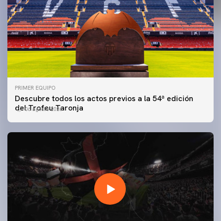
PRIMER EQUIPO
Descubre todos los actos previos a la 54ª edición
del Trofeu Taronja
06 agosto 2026