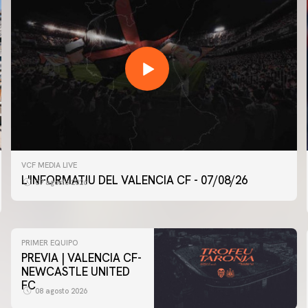
VCF MEDIA LIVE
L'INFORMATIU DEL VALENCIA CF - 07/08/26
07 agosto 2026
PRIMER EQUIPO
PREVIA | VALENCIA CF-
NEWCASTLE UNITED
FC
08 agosto 2026