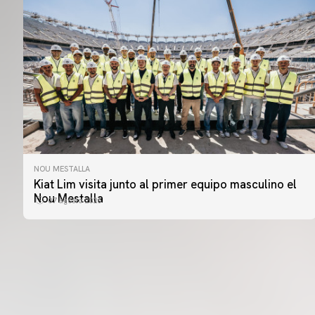
NOU MESTALLA
PRIMER EQUIPO
Kiat Lim visita junto al primer equipo masculino el
ENTRENAMIENTO DEL VALENCIA CF 7/8/2026
Nou Mestalla
07 agosto 2026
07 agosto 2026