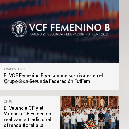
ACADEMIA VCF
El VCF Femenino B ya conoce sus rivales en el
Grupo 2 de Segunda Federación FutFem
07 agosto 2026
CLUB
El Valencia CF y el
Valencia CF Femenino
realizan la tradicional
ofrenda floral a la