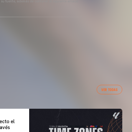
a su fuente, además de contener el siguiente enlace:
VER TODAS
ecto el
lavés