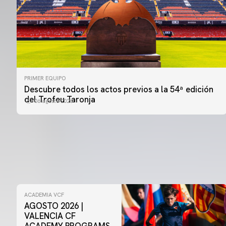
PRIMER EQUIPO
Descubre todos los actos previos a la 54ª edición
del Trofeu Taronja
06 agosto 2026
ACADEMIA VCF
AGOSTO 2026 |
VALENCIA CF