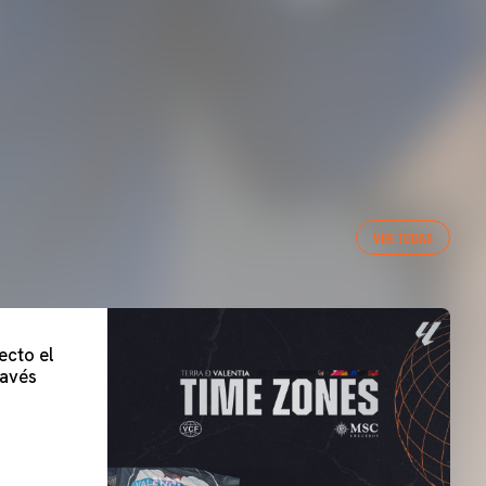
VER TODAS
ecto el
lavés