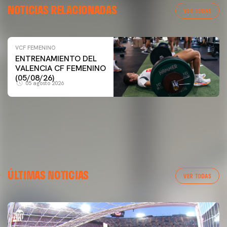
NOTICIAS RELACIONADAS
VER TODAS
VCF FEMENINO
VCF FEMENINO
ENTRENAMIENTO DEL
ENTRENAMIENTO DEL VALENCIA CF FEMENINO
VALENCIA CF FEMENINO
(04/08/26)
(05/08/26)
05 agosto 2026
04 agosto 2026
ÚLTIMAS NOTICIAS
VER TODAS