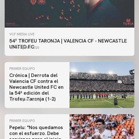
VCF MEDIA LIVE
54º TROFEU TARONJA | VALENCIA CF - NEWCASTLE
UNITED FC
08 agosto 2026
PRIMER EQUIPO
Crónica | Derrota del
Valencia CF contra el
Newcastle United FC en
la 54ª edición del
Trofeu Taronja (1-2)
08 agosto 2026
PRIMER EQUIPO
Pepelu: "Nos quedamos
con el esfuerzo. Debe