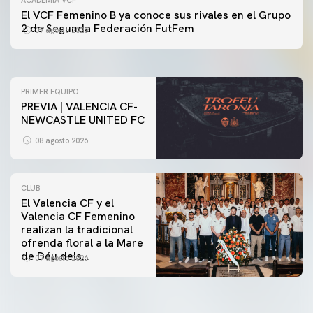
ACADEMIA VCF
PRIMER EQUIPO
El VCF Femenino B ya conoce sus rivales en el Grupo
ENTRENAMIENTO DEL VALENCIA CF 7/8/2026
2 de Segunda Federación FutFem
07 agosto 2026
07 agosto 2026
PRIMER EQUIPO
PREVIA | VALENCIA CF-
NEWCASTLE UNITED FC
08 agosto 2026
CLUB
El Valencia CF y el
Valencia CF Femenino
realizan la tradicional
ofrenda floral a la Mare
de Déu dels
07 agosto 2026
Desamparats