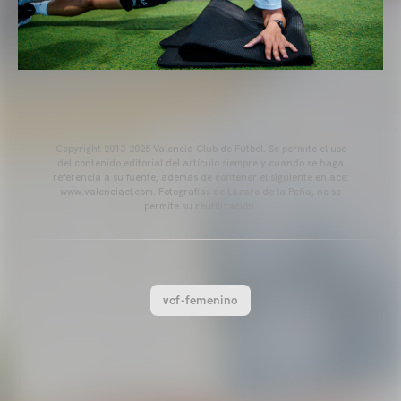
Copyright 2013-2025 Valencia Club de Fútbol. Se permite el uso
del contenido editorial del artículo siempre y cuando se haga
referencia a su fuente, además de contener el siguiente enlace:
www.valenciacf.com. Fotografías de Lázaro de la Peña, no se
permite su reutilización.
vcf-femenino