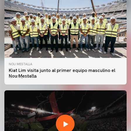
NOU MESTALLA
Kiat Lim visita junto al primer equipo masculino el
Nou Mestalla
07 agosto 2026