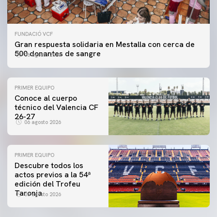
FUNDACIÓ VCF
Gran respuesta solidaria en Mestalla con cerca de
500 donantes de sangre
06 agosto 2026
PRIMER EQUIPO
Conoce al cuerpo
técnico del Valencia CF
26-27
06 agosto 2026
PRIMER EQUIPO
Descubre todos los
actos previos a la 54ª
edición del Trofeu
Taronja
06 agosto 2026