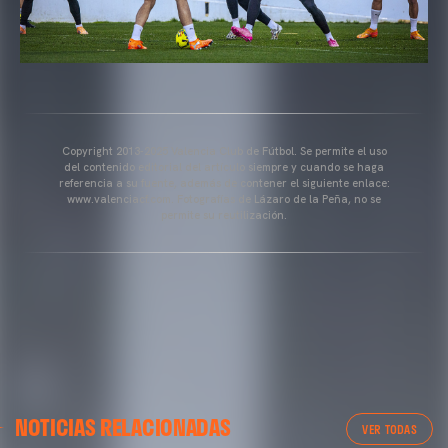
Copyright 2013-2025 Valencia Club de Fútbol. Se permite el uso
del contenido editorial del artículo siempre y cuando se haga
referencia a su fuente, además de contener el siguiente enlace:
www.valenciacf.com. Fotografías de Lázaro de la Peña, no se
permite su reutilización.
VALENCIA CF
NOTICIAS RELACIONADAS
ENTRENAMIENTO DEL VALENCIA CF 04/03/26
VER TODAS