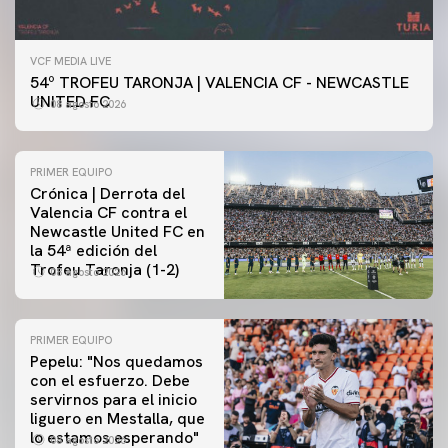
VCF MEDIA LIVE
54º TROFEU TARONJA | VALENCIA CF - NEWCASTLE
UNITED FC
08 agosto 2026
PRIMER EQUIPO
Crónica | Derrota del
Valencia CF contra el
Newcastle United FC en
la 54ª edición del
Trofeu Taronja (1-2)
08 agosto 2026
PRIMER EQUIPO
Pepelu: "Nos quedamos
con el esfuerzo. Debe
servirnos para el inicio
PRIMER EQUIPO
liguero en Mestalla, que
Las fotos del Valencia CF-Newcastle United FC
lo estamos esperando"
08 agosto 2026