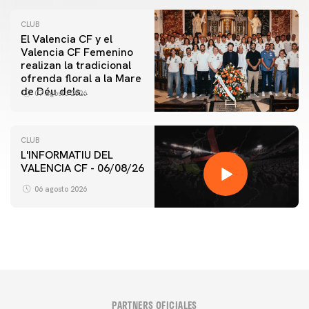
CLUB
El Valencia CF y el
Valencia CF Femenino
realizan la tradicional
ofrenda floral a la Mare
de Déu dels
07 agosto 2026
Desamparats
CLUB
L'INFORMATIU DEL
VALENCIA CF - 06/08/26
06 agosto 2026
PARTNERS OFICIALES