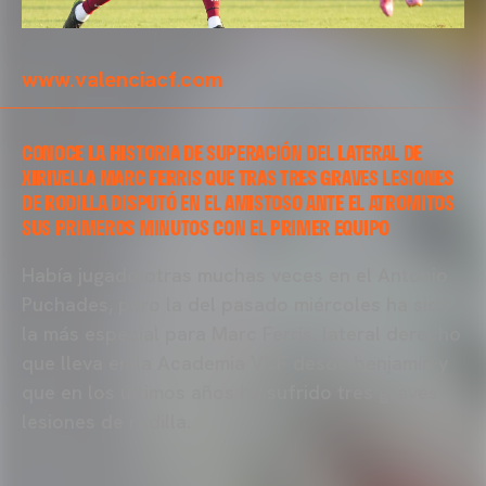
www.valenciacf.com
CONOCE LA HISTORIA DE SUPERACIÓN DEL LATERAL DE
XIRIVELLA MARC FERRIS QUE TRAS TRES GRAVES LESIONES
DE RODILLA DISPUTÓ EN EL AMISTOSO ANTE EL ATROMITOS
SUS PRIMEROS MINUTOS CON EL PRIMER EQUIPO
Había jugado otras muchas veces en el Antonio
Puchades, pero la del pasado miércoles ha sido
la más especial para Marc Ferris, lateral derecho
que lleva en la Academia VCF desde benjamín y
que en los últimos años ha sufrido tres graves
lesiones de rodilla.