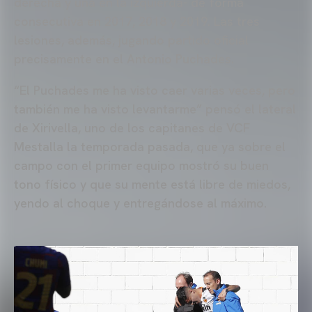
derecha y una en la izquierda- de forma
consecutiva en 2017, 2018 y 2019. Las tres
lesiones, además, jugando partido oficial
precisamente en el Antonio Puchades.
“El Puchades me ha visto caer varias veces, pero
también me ha visto levantarme” pensó el lateral
de Xirivella, uno de los capitanes de VCF
Mestalla la temporada pasada, que ya sobre el
campo con el primer equipo mostró su buen
tono físico y que su mente está libre de miedos,
yendo al choque y entregándose al máximo.