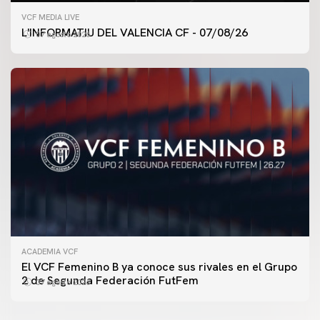
VCF MEDIA LIVE
L'INFORMATIU DEL VALENCIA CF - 07/08/26
07 agosto 2026
ACADEMIA VCF
PRIMER EQUIPO
El VCF Femenino B ya conoce sus rivales en el Grupo
ENTRENAMIENTO DEL VALENCIA CF 7/8/2026
2 de Segunda Federación FutFem
07 agosto 2026
07 agosto 2026