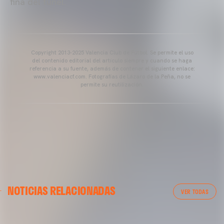
fina del túnel.
Copyright 2013-2025 Valencia Club de Fútbol. Se permite el uso
del contenido editorial del artículo siempre y cuando se haga
referencia a su fuente, además de contener el siguiente enlace:
www.valenciacf.com. Fotografías de Lázaro de la Peña, no se
permite su reutilización.
VALENCIA CF
NOTICIAS RELACIONADAS
ENTRENAMIENTO DEL VALENCIA CF 04/03/26
VER TODAS
04 marzo 2026