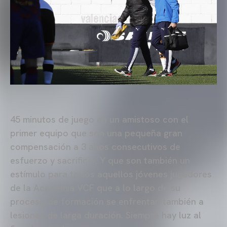
45 minutos de juego en un amistoso con el
primer equipo que son una pequeña gran
compensación a 3 años consecutivos de
esfuerzo y sacrificio. Y que son también un
estímulo para todos aquellos jóvenes jugadores
de la Academia VCF que a lo largo de su
proceso de formación se enfrentan también a
lesiones de larga duración. Siempre hay luz al