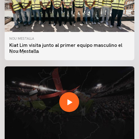
NOU MESTALLA
Kiat Lim visita junto al primer equipo masculino el
Nou Mestalla
07 agosto 2026