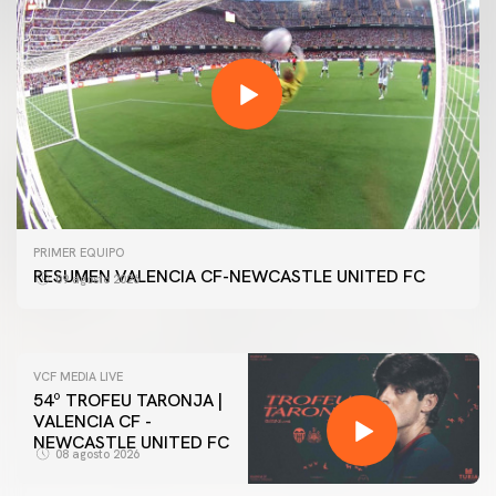
PRIMER EQUIPO
GALERÍA | VALENCIA CF - NEWCASTLE UNITED FC
PRIMER EQUIPO
54ª EDICIÓN TROFEU TARONJA
RESUMEN VALENCIA CF-NEWCASTLE UNITED FC
09 agosto 2026
08 agosto 2026
VCF MEDIA LIVE
54º TROFEU TARONJA |
VALENCIA CF -
NEWCASTLE UNITED FC
08 agosto 2026