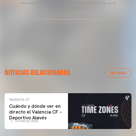
www.valenciacf.com. Fotografías de Lázaro de la Peña, no se
permite su reutilización.
VALENCIA CF
NOTICIAS RELACIONADAS
ENTRENAMIENTO DEL VALENCIA CF 04/03/26
VER TODAS
04 marzo 2026
VALENCIA CF
Cuándo y dónde ver en
directo el Valencia CF –
Deportivo Alavés
03 marzo 2026