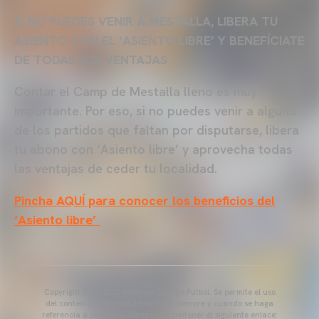
SI NO PUEDES VENIR A MESTALLA, LIBERA TU
ASIENTO CON EL ‘ASIENTO LIBRE’ Y BENEFÍCIATE
DE TODAS SUS VENTAJAS
Contar el Camp de Mestalla lleno es muy
importante. Por eso, si no puedes venir a alguno
de los partidos que faltan por disputarse, libera
tu abono con ‘Asiento libre’ y aprovecha todas
las ventajas de ceder tu localidad.
Pincha AQUÍ para conocer los beneficios del
‘Asiento libre’
Copyright 2013-2025 Valencia Club de Fútbol. Se permite el uso
del contenido editorial del artículo siempre y cuando se haga
referencia a su fuente, además de contener el siguiente enlace: