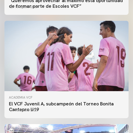
“Queremos aprovechar al máximo esta oportunidad
de formar parte de Escoles VCF”
10 agosto 2026
ACADEMIA VCF
El VCF Juvenil A, subcampeón del Torneo Bonita
Cantepro U19
10 agosto 2026