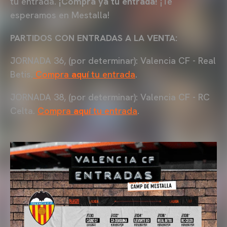
tu entrada.
¡Compra ya tu entrada!
¡Te
esperamos en Mestalla!
PARTIDOS CON ENTRADAS A LA VENTA:
JORNADA 36, (por determinar): Valencia CF - Real
Betis.
Compra
aquí
tu entrada
.
JORNADA 38, (por determinar): Valencia CF - RC
Celta.
Compra
aquí
tu entrada
.