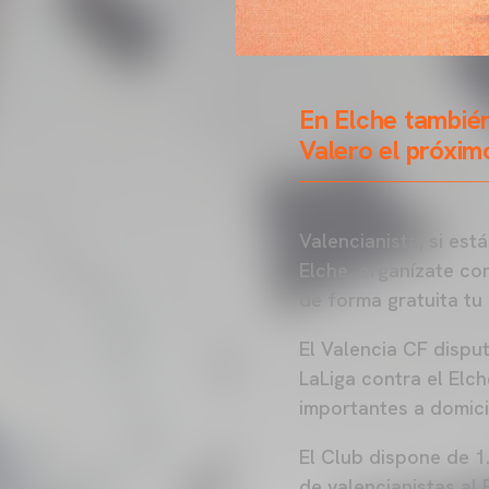
En Elche también
Valero el próxim
Valencianista, si es
Elche, organízate co
de forma gratuita tu
El Valencia CF disput
LaLiga contra el Elc
importantes a domicil
El Club dispone de 1
de valencianistas al