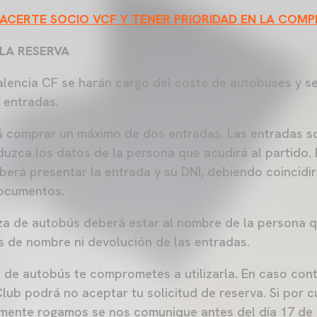
HACERTE SOCIO VCF Y TENER PRIORIDAD EN LA COM
LA RESERVA
alencia CF se harán cargo del coste de autobuses y se
r entradas.
 comprar un máximo de dos entradas. Las entradas s
oduzca los datos de la persona que acudirá al partido.
berá presentar la entrada y su DNI, debiendo coincidir
ocumentos.
aza de autobús deberá estar al nombre de la persona qu
s de nombre ni devolución de las entradas.
 de autobús te comprometes a utilizarla. En caso cont
lub podrá no aceptar tu solicitud de reserva. Si por c
lmente rogamos se nos comunique antes del día 17 de a