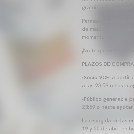
gratuitos hasta agot
Permanece atento po
de marzo podrás sele
momento de la compra
¡No te quedes sin tu
PLAZOS DE COMPRA
-Socio VCF:
a partir 
a las 23:59 o hasta a
-Público general:
a pa
23:59 o hasta agotar 
La recogida de las en
19 y 20 de abril en h