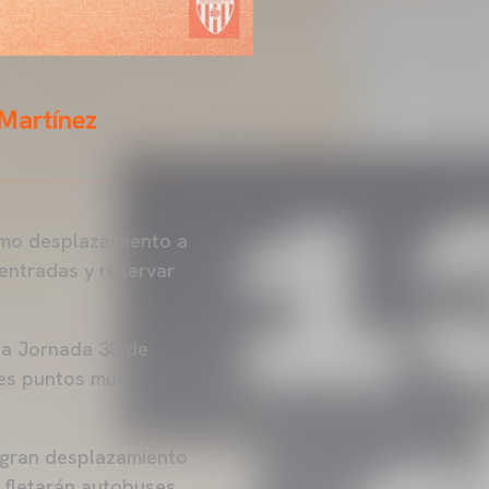
 Martínez
ximo desplazamiento a
entradas y reservar
 la Jornada 30 de
res puntos muy
n gran desplazamiento
F fletarán autobuses