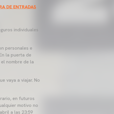
PRA DE ENTRADAS
guros individuales
on personales e
 En la puerta de
 el nombre de la
e vaya a viajar. No
rario, en futuros
ualquier motivo no
bril a las 23:59