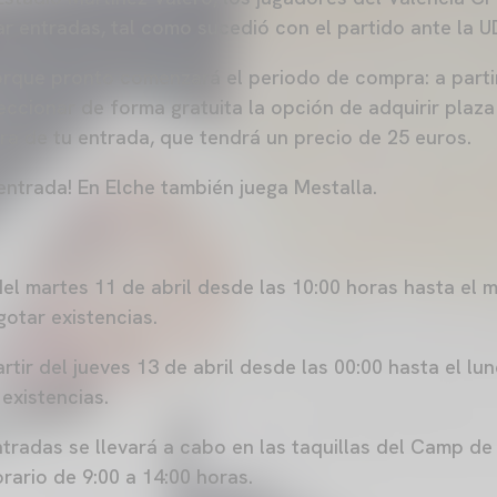
ar entradas, tal como sucedió con el partido ante la U
rque pronto comenzará el periodo de compra: a parti
ccionar de forma gratuita la opción de adquirir plaza
 de tu entrada, que tendrá un precio de 25 euros.
 entrada! En Elche también juega Mestalla.
del martes 11 de abril desde las 10:00 horas hasta el m
gotar existencias.
rtir del jueves 13 de abril desde las 00:00 hasta el lun
existencias.
tradas se llevará a cabo en las taquillas del Camp de 
orario de 9:00 a 14:00 horas.