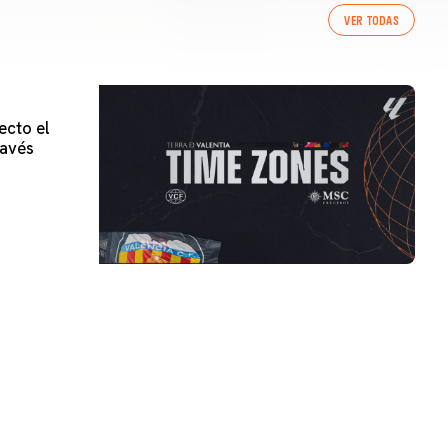
VER TODAS
ecto el
lavés