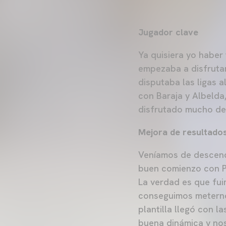
Jugador clave
Ya quisiera yo haber 
empezaba a disfrutar
disputaba las ligas a
con Baraja y Albelda
disfrutado mucho de 
Mejora de resultado
Veníamos de descende
buen comienzo con P
La verdad es que fui
conseguimos meterno
plantilla llegó con 
buena dinámica y nos