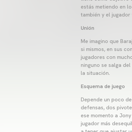
estás metiendo en los
también y el jugador 
Unión
Me imagino que Baraj
si mismos, en sus com
jugadores con mucho 
ninguno se salga del
la situación.
Esquema de juego
Depende un poco de l
defensas, dos pivote
ese momento a Jony p
jugador más desequili
a tener que ajustar 