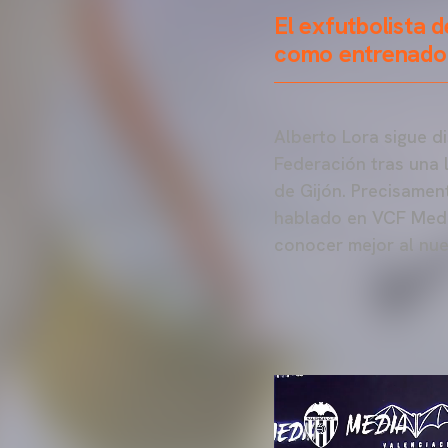
El exfutbolista 
como entrenado
Alberto Lora sigue d
Federación tras una l
de Gijón. Precisamen
hablado en VCF Media
conocer mejor al nue