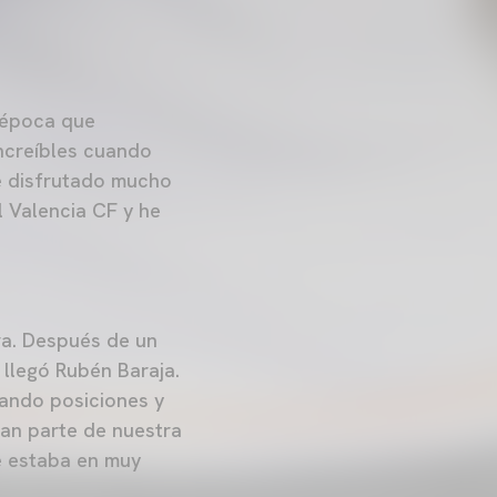
a época que
ncreíbles cuando
he disfrutado mucho
l Valencia CF y he
ra. Después de un
llegó Rubén Baraja.
lando posiciones y
an parte de nuestra
ue estaba en muy