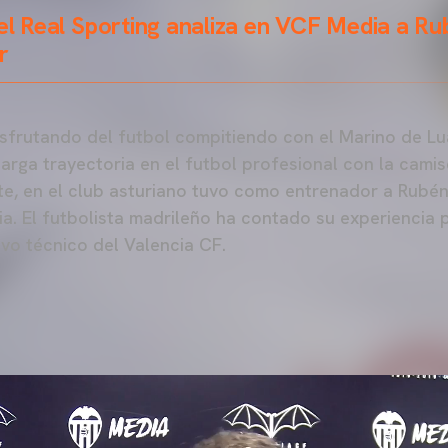
del Real Sporting analiza en VCF Media a R
r
isfrutando del futbol compitiendo con el Marino de 
arga trayectoria en el futbol profesional con la camis
te, en el club asturiano tuvo como entrenador a Rubén
. El futbolista madrileño ha contado su experiencia 
vo técnico del Valencia CF.