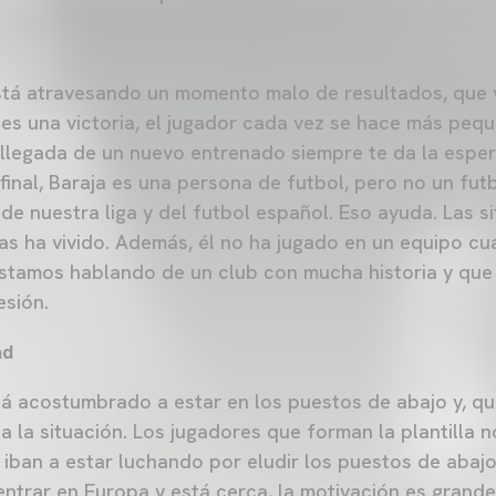
tá atravesando un momento malo de resultados, que 
s una victoria, el jugador cada vez se hace más pequ
 llegada de un nuevo entrenado siempre te da la espe
final, Baraja es una persona de futbol, pero no un futb
de nuestra liga y del futbol español. Eso ayuda. Las s
las ha vivido. Además, él no ha jugado en un equipo cu
estamos hablando de un club con mucha historia y qu
esión.
ad
tá acostumbrado a estar en los puestos de abajo y, qu
 la situación. Los jugadores que forman la plantilla n
iban a estar luchando por eludir los puestos de abaj
entrar en Europa y está cerca, la motivación es grande