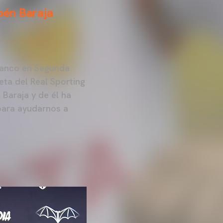
ubén Baraja
Luanco en Segunda
eta del Real Sporting
 Baraja y de él ha
para ayudarnos a