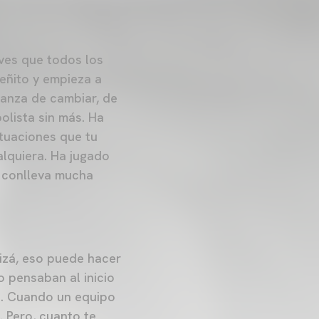
ves que todos los
eñito y empieza a
ranza de cambiar, de
olista sin más. Ha
ituaciones que tu
alquiera. Ha jugado
e conlleva mucha
izá, eso puede hacer
o pensaban al inicio
o. Cuando un equipo
. Pero, cuanto te