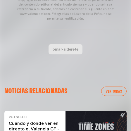
del contenido editorial del artículo siempre y cuando se haga
referencia a su fuente, además de contener el siguiente enlace:
www.valenciacf.com. Fotografías de Lázaro de la Peña, no se
permite su reutilización.
omar-alderete
VALENCIA CF
NOTICIAS RELACIONADAS
ENTRENAMIENTO DEL VALENCIA CF 04/03/26
VER TODAS
04 marzo 2026
VALENCIA CF
Cuándo y dónde ver en
directo el Valencia CF –