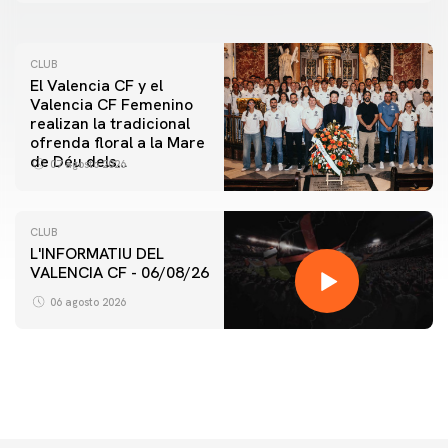
CLUB
El Valencia CF y el
Valencia CF Femenino
realizan la tradicional
ofrenda floral a la Mare
de Déu dels
07 agosto 2026
Desamparats
CLUB
L'INFORMATIU DEL
VALENCIA CF - 06/08/26
PRIMER EQUIPO
ENTRENAMIENTO DEL VALENCIA CF 6/8/2026
06 agosto 2026
06 agosto 2026