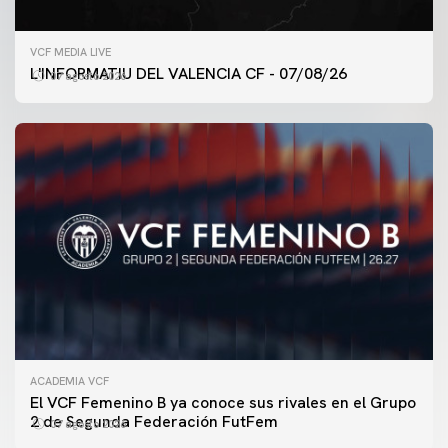
VCF MEDIA LIVE
L'INFORMATIU DEL VALENCIA CF - 07/08/26
07 agosto 2026
ACADEMIA VCF
PRIMER EQUIPO
El VCF Femenino B ya conoce sus rivales en el Grupo
ENTRENAMIENTO DEL VALENCIA CF 7/8/2026
2 de Segunda Federación FutFem
07 agosto 2026
07 agosto 2026