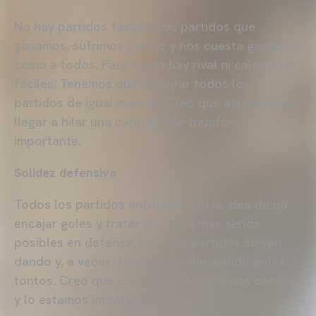
No hay partidos fáciles. Los partidos que
ganamos, sufrimos mucho y nos cuesta ganarlos,
como a todos. Para mí, no hay rival ni calendario
fáciles. Tenemos que afrontar todos los
partidos de igual manera. Creo que así podemos
llegar a hilar una cantidad de triunfos
importante.
Solidez defensiva
Todos los partidos entramos con la idea de no
encajar goles y tratar de ser lo más serios
posibles en defensa, pero los partidos se van
dando y, a veces, terminamos encajando goles
tontos. Creo que era algo que debíamos cambiar
y lo estamos intentando.