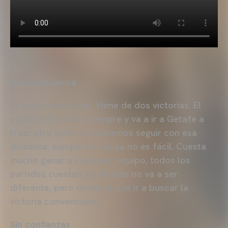
Buena dinámica
El equipo está bien. Viene de dos victorias. El
equipo está unido siempre y va a ir a Getafe a
traer otra victoria. Queremos seguir con esa
dinámica, aunque en LaLiga no es fácil. Cuesta
mucho ganar a cualquier equipo, todos los
partidos cuestan, en Getafe no va a ser
diferente, pero tenemos que ir a buscar la
victoria convencidos.
Sin confianzas