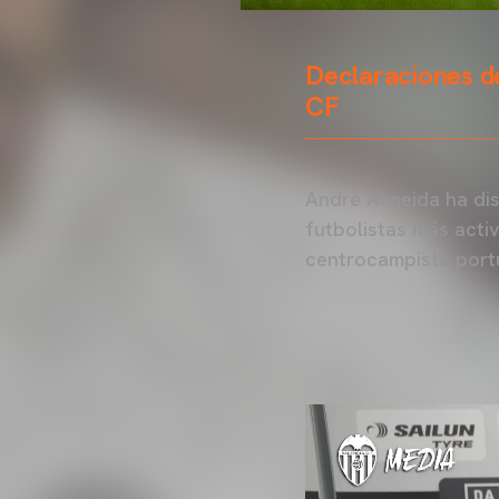
Declaraciones de
CF
André Almeida ha dis
futbolistas más acti
centrocampista port