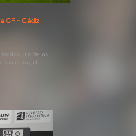
ia CF – Cádiz
 ha sido uno de los
l encuentro, el