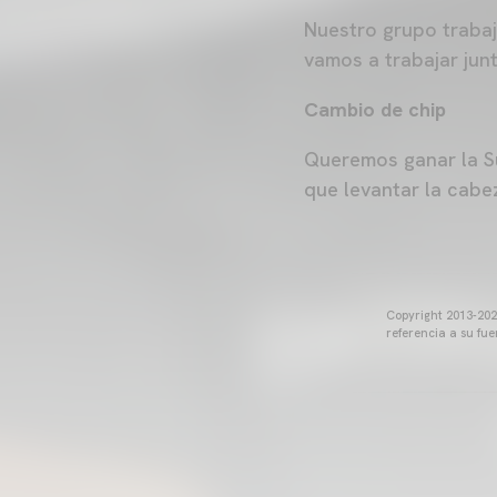
Nuestro grupo trabaj
vamos a trabajar jun
Cambio de chip
Queremos ganar la S
que levantar la cabe
Copyright 2013-2025
referencia a su fu