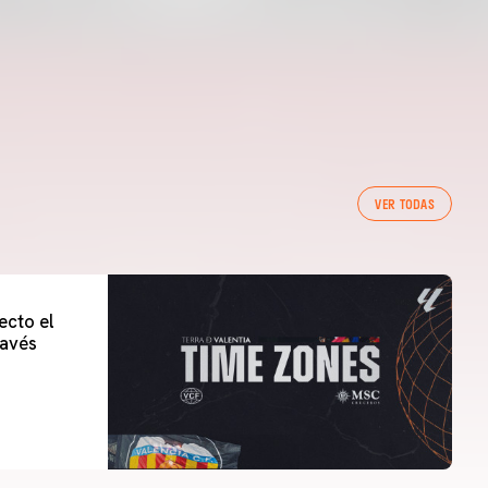
VER TODAS
ecto el
lavés