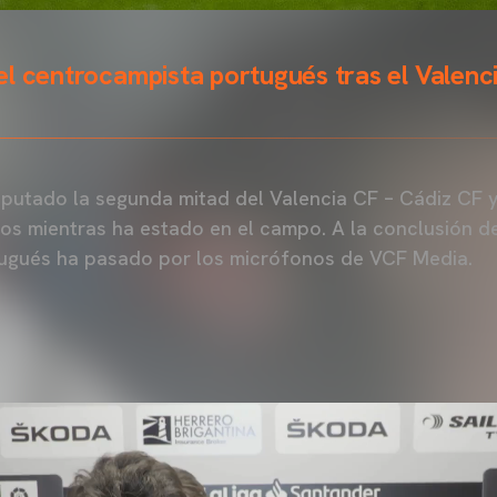
l centrocampista portugués tras el Valenc
putado la segunda mitad del Valencia CF – Cádiz CF y
vos mientras ha estado en el campo. A la conclusión de
ugués ha pasado por los micrófonos de VCF Media.