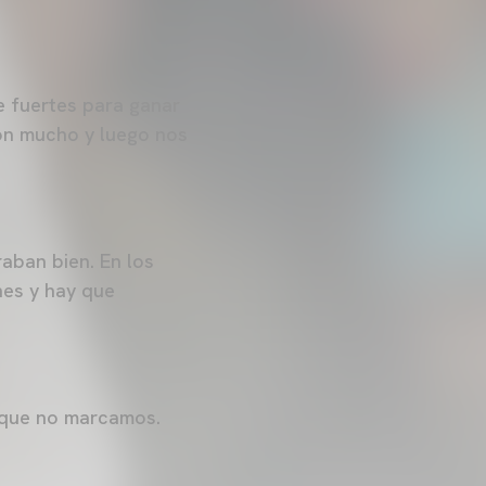
e fuertes para ganar
ron mucho y luego nos
aban bien. En los
nes y hay que
orque no marcamos.