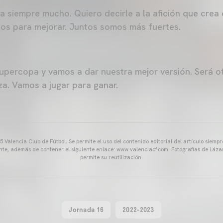
a siempre mucho. Quiero decirle a la afición que cre
tos para mejorar. Juntos somos más fuertes.
upercopa y vamos a dar nuestra mejor versión. Será o
za. Vamos a jugar para ganar.
 Valencia Club de Fútbol. Se permite el uso del contenido editorial del artículo siem
ente, además de contener el siguiente enlace: www.valenciacf.com. Fotografías de Lázar
permite su reutilización.
Jornada 16
2022-2023