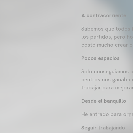
A contracorriente
Sabemos que todos lo
los partidos, pero h
costó mucho crear o
Pocos espacios
Solo conseguíamos cr
centros nos ganaban 
trabajar para mejorar
Desde el banquillo
He entrado para orga
Seguir trabajando