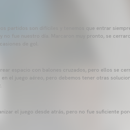
s partidos son difíciles y tenemos que entrar siempr
oy no fue nuestro día. Marcaron muy pronto, se cerra
casiones de gol.
ear espacio con balones cruzados, pero ellos se cerr
en el juego aéreo, pero debemos tener otras solucio
.
nizar el juego desde atrás, pero no fue suficiente p