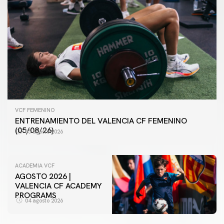
VCF FEMENINO
ENTRENAMIENTO DEL VALENCIA CF FEMENINO
(05/08/26)
05 agosto 2026
ACADEMIA VCF
AGOSTO 2026 |
VALENCIA CF ACADEMY
PROGRAMS
04 agosto 2026