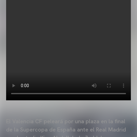
El Valencia CF peleará por una plaza en la final
de la Supercopa de España ante el Real Madrid