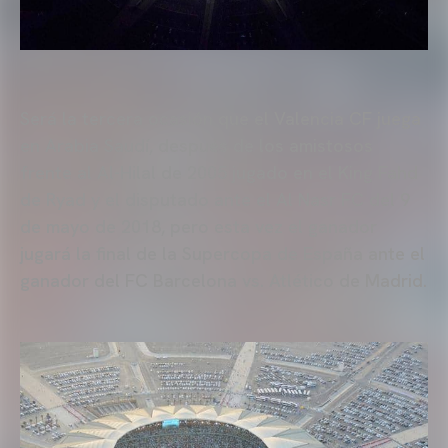
Será la tercera ocasión que el Valencia CF juega
en Arabia Saudí, después de los amistosos
frente al Al-Hilal de 2005 jugado en el King Fahd
de Ryad y el disputado ante el Al Nasr FC del 9
de mayo de 2018, pero esta vez el ganador
jugará la final de la Supercopa de España ante el
ganador del FC Barcelona vs. Atlético de Madrid.