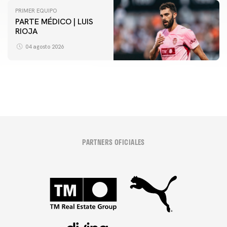
PRIMER EQUIPO
PARTE MÉDICO | LUIS
VCF FEMENINO
RIOJA
ENTRENAMIENTO DEL VALENCIA CF FEMENINO
(04/08/26)
04 agosto 2026
04 agosto 2026
PARTNERS OFICIALES