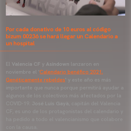
Por cada donativo de 10 euros al código
bizum 00236 se hará llegar un Calendario a
un hospital
El
Valencia CF
y
Asindown
lanzaron en
noviembre el '
Calendario benéfico 2021.
Genéticamente rebeldes
' y este año es más
importante que nunca porque permitirá ayudar a
algunos de los colectivos más afectados por la
COVID-19.
José Luis Gayà
, capitán del Valencia
CF, es uno de los protagonistas del calendario y
ha pedido a todo el valencianismo que colabore
con la causa.