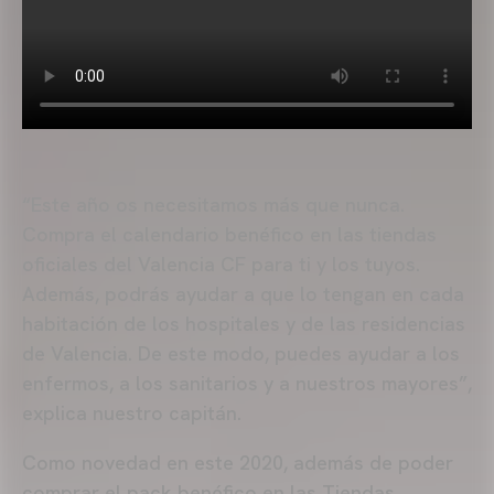
“Este año os necesitamos más que nunca.
Compra el calendario benéfico en las tiendas
oficiales del Valencia CF para ti y los tuyos.
Además, podrás ayudar a que lo tengan en cada
habitación de los hospitales y de las residencias
de Valencia. De este modo, puedes ayudar a los
enfermos, a los sanitarios y a nuestros mayores”,
explica nuestro capitán.
Como novedad en este 2020, además de poder
comprar el pack benéfico en las Tiendas