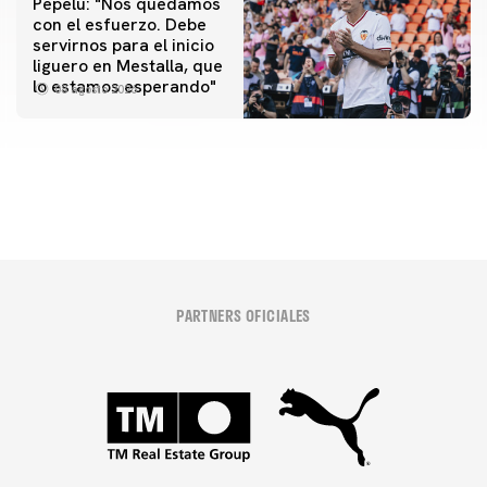
Pepelu: "Nos quedamos
con el esfuerzo. Debe
servirnos para el inicio
PRIMER EQUIPO
liguero en Mestalla, que
Las fotos del Valencia CF-Newcastle United FC
PRIMER EQUIPO
lo estamos esperando"
08 agosto 2026
MESTALLA 📍
08 agosto 2026
08 agosto 2026
PARTNERS OFICIALES