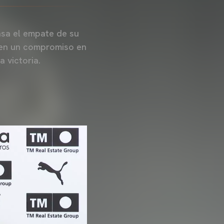
nsa el empate de su
4 en un compromiso en
a victoria.