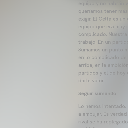
equipo y no habrán v
queríamos tener más c
exigir. El Celta es u
equipo que era muy c
complicado. Nuestra 
trabajo. En un parti
Sumamos un punto má
en lo complicado de 
arriba, en la ambici
partidos y el de hoy 
darle valor.
Seguir sumando
Lo hemos intentado. 
a empujar. Es verdad
rival se ha replegad