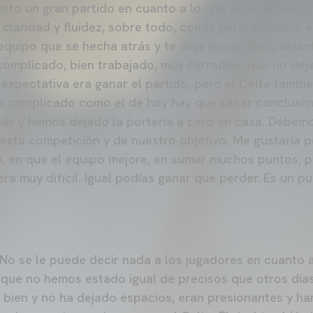
isto un gran partido en cuanto a lo que esperábamos
laridad y fluidez, sobre todo, con la pelota porque el
n equipo que se hecha atrás y te deja iniciar. Pero, dela
omplicado, bien trabajado, muy cerradito, que no deja
expectativa era ganar el partido, pero el Celta tambi
do complicado como el de hoy hay que sacar conclusion
s y hemos dejado la portería a cero en casa. Debemo
esta competición y de nuestro objetivo. Me gustaría p
ón, en que el equipo mejore, en sumar muchos puntos, p
era muy difícil. Igual podías ganar que perder. Es un p
No se le puede decir nada a los jugadores en cuanto a 
 que no hemos estado igual de precisos que otros días
o bien y no ha dejado espacios, eran presionantes y ha