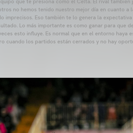
equipo que te presiona como el Celta. El rival también 
otros no hemos tenido nuestro mejor día en cuanto a la
 imprecisos. Eso también te lo genera la expectativa
sultado. Lo más importante es como ganar para que d
eces esto influye. Es normal que en el entorno haya es
ero cuando los partidos están cerrados y no hay opor