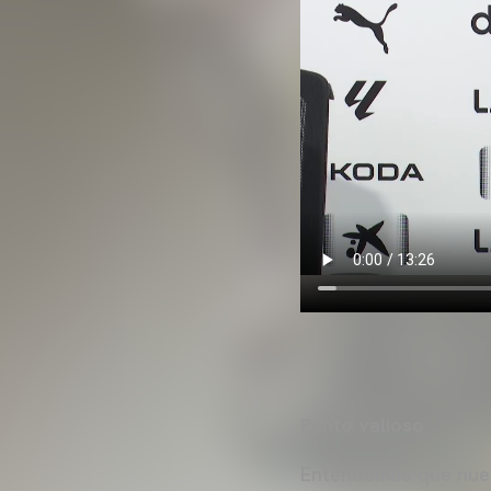
Punto valioso
Entendemos que nues