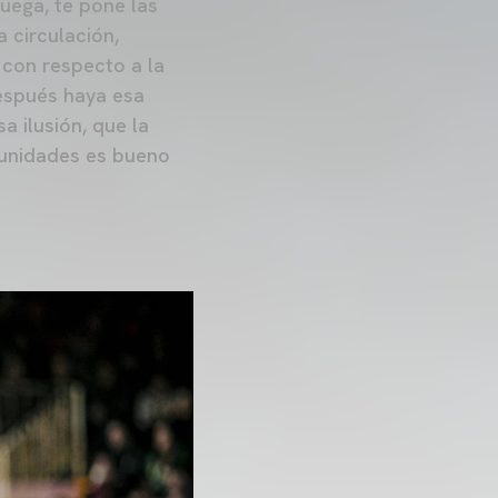
juega, te pone las
 circulación,
 con respecto a la
espués haya esa
a ilusión, que la
tunidades es bueno