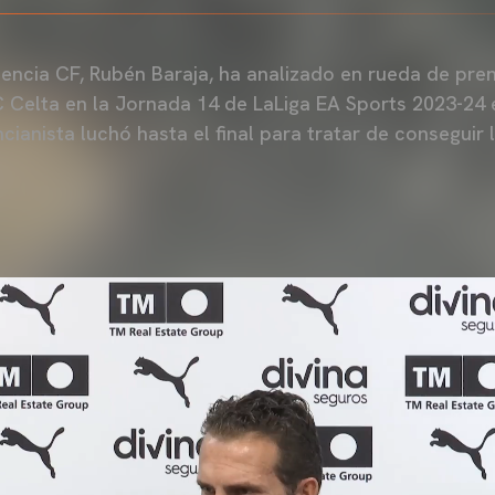
lencia CF, Rubén Baraja, ha analizado en rueda de pre
C Celta en la Jornada 14 de LaLiga EA Sports 2023-2
cianista luchó hasta el final para tratar de conseguir l