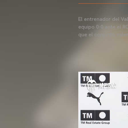
El entrenador del Va
equipo 0-0 ante el R
que el conjunto valen