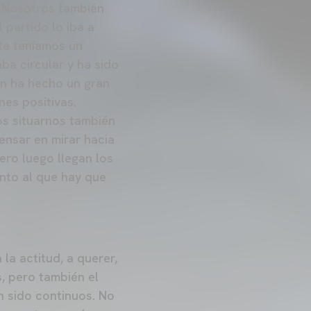
. Nosotros también
 partido lo iba a
nte teníamos un
ba circular y ha sido
én ha hecho un gran
es positivas.
s situarnos también
ensar en mirar hacia
ero luego llegan los
unto al que hay que
la actitud, a querer,
, pero también el
n sido continuos. No