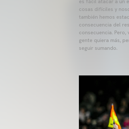
es fácil atacar a un 
cosas difíciles y nos
también hemos estado
consecuencia del re
consecuencia. Pero, v
gente quiera más, p
seguir sumando.