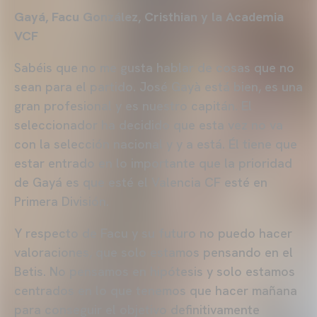
Gayá, Facu González, Cristhian y la Academia
VCF
Sabéis que no me gusta hablar de cosas que no
sean para el partido. José Gayà está bien, es una
gran profesional y es nuestro capitán. El
seleccionador ha decidido que esta vez no va
con la selección nacional y y a está. Él tiene que
estar entrado en lo importante que la prioridad
de Gayá es que esté el Valencia CF esté en
Primera División.
Y respecto de Facu y su futuro no puedo hacer
valoraciones, que solo estamos pensando en el
Betis. No pensamos en hipótesis y solo estamos
centrados en lo que tenemos que hacer mañana
para conseguir el objetivo definitivamente