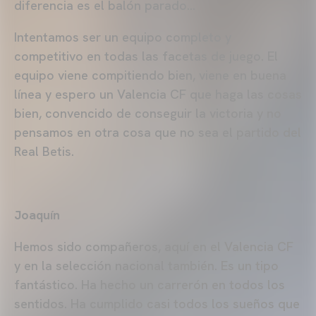
diferencia es el balón parado...
Intentamos ser un equipo completo y
competitivo en todas las facetas de juego. El
equipo viene compitiendo bien, viene en buena
línea y espero un Valencia CF que haga las cosas
bien, convencido de conseguir la victoria y no
pensamos en otra cosa que no sea el partido del
Real Betis.
Joaquín
Hemos sido compañeros, aquí en el Valencia CF
y en la selección nacional también. Es un tipo
fantástico. Ha hecho un carrerón en todos los
sentidos. Ha cumplido casi todos los sueños que