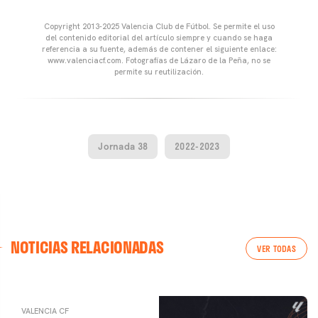
Copyright 2013-2025 Valencia Club de Fútbol. Se permite el uso
del contenido editorial del artículo siempre y cuando se haga
referencia a su fuente, además de contener el siguiente enlace:
www.valenciacf.com. Fotografías de Lázaro de la Peña, no se
permite su reutilización.
Jornada 38
2022-2023
VALENCIA CF
NOTICIAS RELACIONADAS
ENTRENAMIENTO DEL VALENCIA CF 04/03/26
VER TODAS
04 marzo 2026
VALENCIA CF