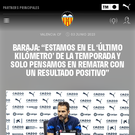
PARTNERS PRINCIPALES
VALENCIA CF
03 JUNIO 2023
BARAJA: “ESTAMOS EN EL ‘ÚLTIMO
KILÓMETRO’ DE LA TEMPORADA Y
SOLO PENSAMOS EN REMATAR CON
UN RESULTADO POSITIVO”