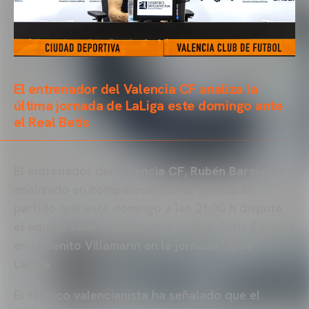
El entrenador del Valencia CF analiza la
última jornada de LaLiga este domingo ante
el Real Betis
El entrenador del
Valencia CF
,
Rubén Baraja
, ha
analizado en comparecencia de prensa el
partido que este domingo a las 21:00 h disputa
el equipo valencianista ante el Real Betis Balomié
en el Benito Villamarín en la jornada 38 de
LaLiga
.
El técnico valencianista ha señalado que el