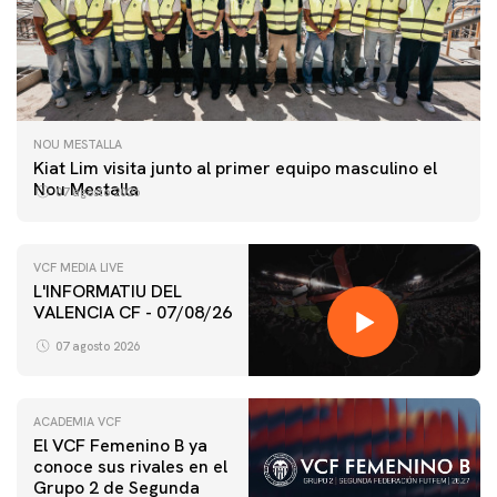
NOU MESTALLA
Kiat Lim visita junto al primer equipo masculino el
Nou Mestalla
07 agosto 2026
VCF MEDIA LIVE
L'INFORMATIU DEL
VALENCIA CF - 07/08/26
07 agosto 2026
ACADEMIA VCF
El VCF Femenino B ya
conoce sus rivales en el
PRIMER EQUIPO
Grupo 2 de Segunda