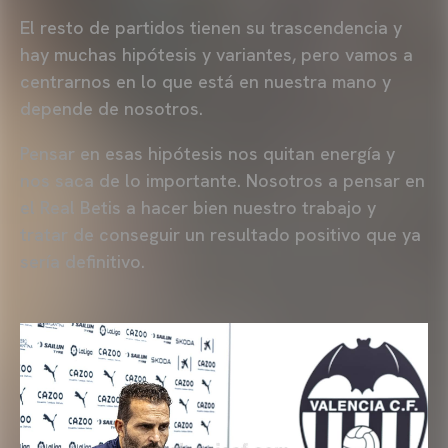
El resto de partidos tienen su trascendencia y
hay muchas hipótesis y variantes, pero vamos a
centrarnos en lo que está en nuestra mano y
depende de nosotros.
Pensar en esas hipótesis nos quitan energía y
nos saca de lo importante. Nosotros a pensar en
el Real Betis a hacer bien nuestro trabajo y
tratar de conseguir un resultado positivo que ya
sería definitivo.