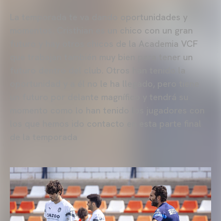
La temporada te va dando oportunidades y
momentos. Cristhian es un chico con un gran
futuro y hay otros chicos de la Academia VCF
que trabajan también muy bien para tener un
futuro dentro del club. Otros han tenido la
oportunidad y a él no le ha llegado, pero tiene
un futuro por delante magnífico y tendrá su
momento como lo han tenido los jugadores con
los que hemos ido contacto en esta parte final
de la temporada