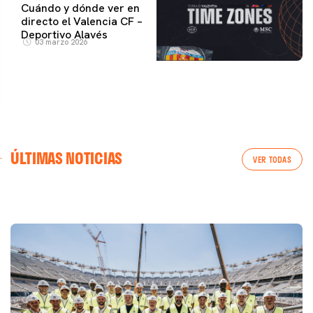
Cuándo y dónde ver en
directo el Valencia CF –
Deportivo Alavés
03 marzo 2026
PRIMER EQUIPO
ÚLTIMAS NOTICIAS
Las fotos del Valencia CF-Newcastle United FC
PRIMER EQUIPO
VER TODAS
MESTALLA 📍
08 agosto 2026
08 agosto 2026