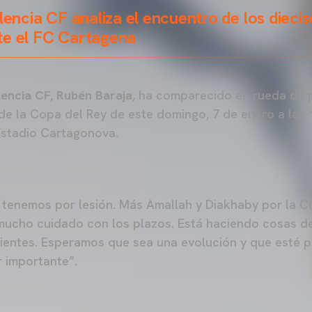
lencia CF analiza el encuentro de los diecis
te el FC Cartagena
lencia CF, Rubén Baraja
, ha comparecido en rueda de p
 de la Copa del Rey de este domingo, 7 de enero a las 1
Estadio Cartagonova.
e tenemos por lesión. Más Amallah y Diakhaby por la C
mucho cuidado con los plazos. Está haciendo cosas d
ientes. Esperamos que sea una evolución y que esté 
 importante”.