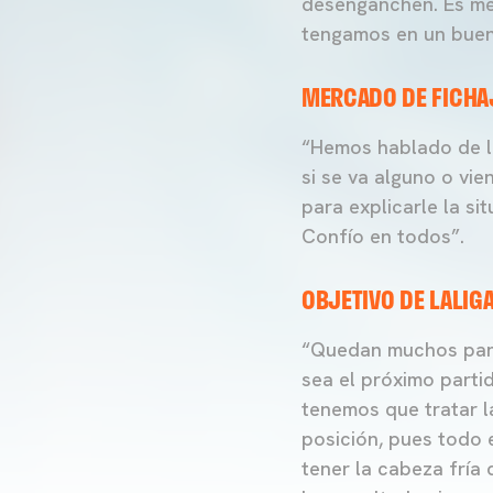
desenganchen. Es mér
tengamos en un buen 
MERCADO DE FICHAJ
“Hemos hablado de la
si se va alguno o vi
para explicarle la si
Confío en todos”.
OBJETIVO DE LALIG
“Quedan muchos part
sea el próximo parti
tenemos que tratar 
posición, pues todo 
tener la cabeza fría 