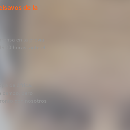
eisavos de la
rensa en la previa
9:00 horas, ante el
opa de áfrica.
e campo, pero
pronto con nosotros