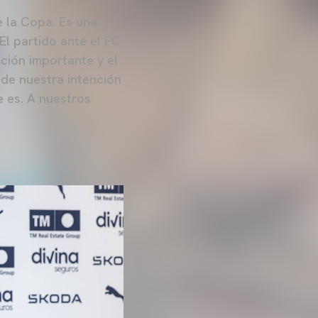
e la Copa. Es una
El partido ante el FC
ción importante y el
 de nuestra intención
e es. A nuestros