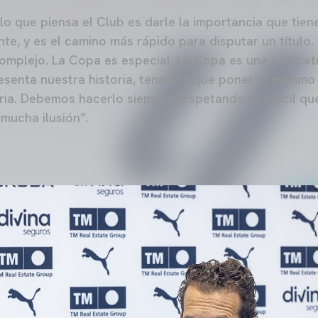
o que piensa el Club es darle la importancia que tien
e, y es el camino más rápido para disputar un título. 
omplejo. La Copa es especial. La Copa es una competi
esenta nuestra historia, tenemos que poner el máximo
oria. Debemos hacerlo siempre respetando lo difícil qu
 mucha ilusión”.