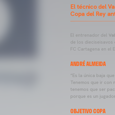
El técnico del Va
Copa del Rey an
El entrenador del
Va
de los dieciseisavos
FC Cartagena en el 
ANDRÉ ALMEIDA
“Es la única baja qu
Tenemos que ir con 
tenemos que ser pac
porque es un jugador
OBJETIVO COPA