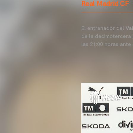
Real Madrid CF
El entrenador del
Va
de la decimotercera 
las 21:00 horas ante