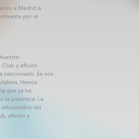
Vamos a Madrid a
otivante por el
 Nuestro
 Club y afición
ha sancionado. Se nos
adables. Hemos
ria que ya ha
n la polémica. La
 aficionados del
b, afición y