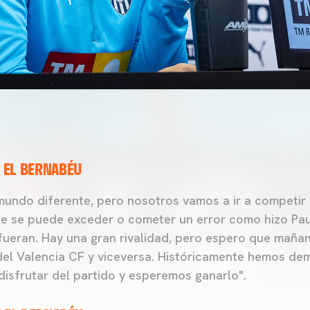
 EL BERNABÉU
 mundo diferente, pero nosotros vamos a ir a competir 
e se puede exceder o cometer un error como hizo Pau
fueran. Hay una gran rivalidad, pero espero que mañana
 del Valencia CF y viceversa. Históricamente hemos d
disfrutar del partido y esperemos ganarlo".