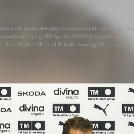
lencia CF, Rubén Baraja
, ha comparecido en rueda de p
jornada de La Liga EA Sports 2023-24 de este sábado
 el Real Madrid CF en el Estadio Santiago Bernabéu.