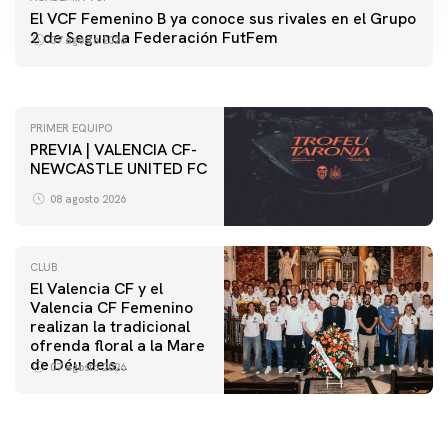
PRIMER EQUIPO
El VCF Femenino B ya conoce sus rivales en el Grupo
ENTRENAMIENTO DEL VALENCIA CF 7/8/2026
2 de Segunda Federación FutFem
07 agosto 2026
07 agosto 2026
PRIMER EQUIPO
PREVIA | VALENCIA CF-
NEWCASTLE UNITED FC
08 agosto 2026
CLUB
El Valencia CF y el
Valencia CF Femenino
realizan la tradicional
ofrenda floral a la Mare
de Déu dels
07 agosto 2026
Desamparats