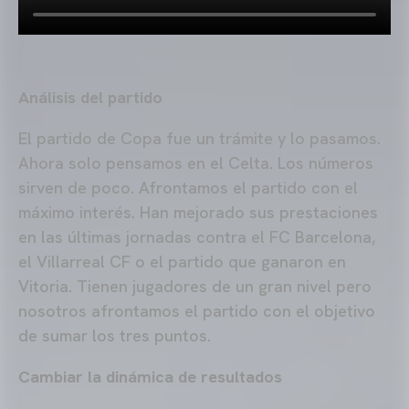
Análisis del partido
El partido de Copa fue un trámite y lo pasamos.
Ahora solo pensamos en el Celta. Los números
sirven de poco. Afrontamos el partido con el
máximo interés. Han mejorado sus prestaciones
en las últimas jornadas contra el FC Barcelona,
el Villarreal CF o el partido que ganaron en
Vitoria. Tienen jugadores de un gran nivel pero
nosotros afrontamos el partido con el objetivo
de sumar los tres puntos.
Cambiar la dinámica de resultados