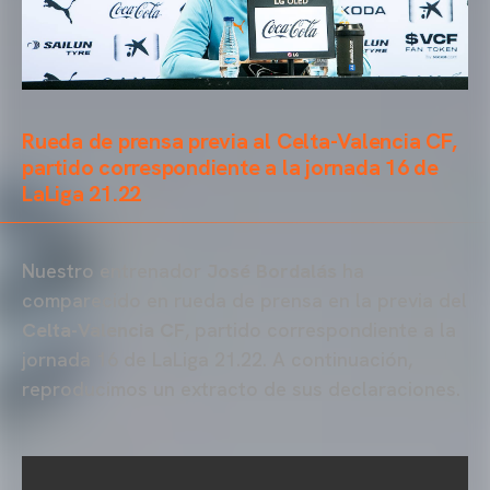
Rueda de prensa previa al Celta-Valencia CF,
partido correspondiente a la jornada 16 de
LaLiga 21.22
Nuestro entrenador
José Bordalás
ha
comparecido en rueda de prensa en la previa del
Celta-Valencia CF
, partido correspondiente a la
jornada 16 de LaLiga 21.22. A continuación,
reproducimos un extracto de sus declaraciones.