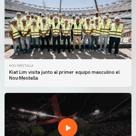
NOU MESTALLA
Kiat Lim visita junto al primer equipo masculino el
Nou Mestalla
07 agosto 2026