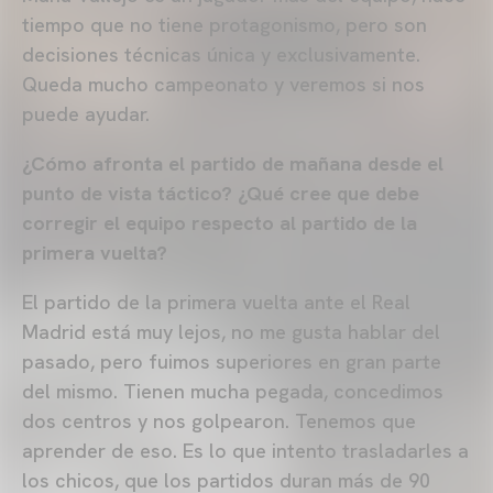
tiempo que no tiene protagonismo, pero son
decisiones técnicas única y exclusivamente.
Queda mucho campeonato y veremos si nos
puede ayudar.
¿Cómo afronta el partido de mañana desde el
punto de vista táctico? ¿Qué cree que debe
corregir el equipo respecto al partido de la
primera vuelta?
El partido de la primera vuelta ante el Real
Madrid está muy lejos, no me gusta hablar del
pasado, pero fuimos superiores en gran parte
del mismo. Tienen mucha pegada, concedimos
dos centros y nos golpearon. Tenemos que
aprender de eso. Es lo que intento trasladarles a
los chicos, que los partidos duran más de 90