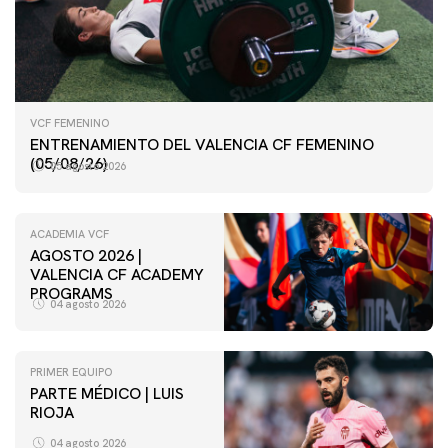
VCF FEMENINO
ENTRENAMIENTO DEL VALENCIA CF FEMENINO
(05/08/26)
05 agosto 2026
ACADEMIA VCF
AGOSTO 2026 |
VALENCIA CF ACADEMY
PROGRAMS
04 agosto 2026
PRIMER EQUIPO
PARTE MÉDICO | LUIS
VCF FEMENINO
RIOJA
ENTRENAMIENTO DEL VALENCIA CF FEMENINO
(04/08/26)
04 agosto 2026