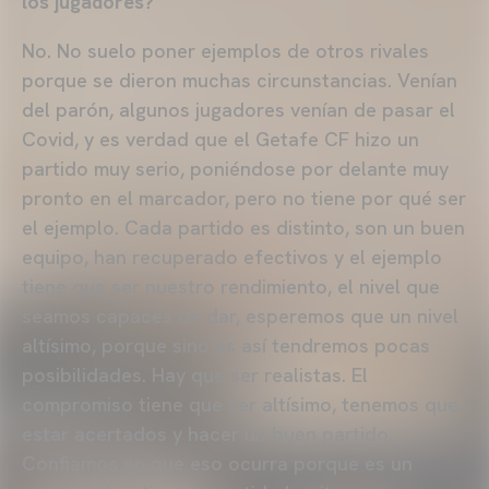
los jugadores?
No. No suelo poner ejemplos de otros rivales
porque se dieron muchas circunstancias. Venían
del parón, algunos jugadores venían de pasar el
Covid, y es verdad que el Getafe CF hizo un
partido muy serio, poniéndose por delante muy
pronto en el marcador, pero no tiene por qué ser
el ejemplo. Cada partido es distinto, son un buen
equipo, han recuperado efectivos y el ejemplo
tiene que ser nuestro rendimiento, el nivel que
seamos capaces de dar, esperemos que un nivel
altísimo, porque sino es así tendremos pocas
posibilidades. Hay que ser realistas. El
compromiso tiene que ser altísimo, tenemos que
estar acertados y hacer un buen partido.
Confiamos en que eso ocurra porque es un