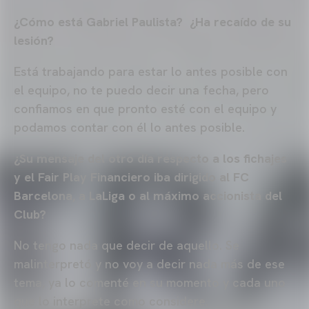
¿Cómo está Gabriel Paulista? ¿Ha recaído de su
lesión?
Está trabajando para estar lo antes posible con
el equipo, no te puedo decir una fecha, pero
confiamos en que pronto esté con el equipo y
podamos contar con él lo antes posible.
¿Su mensaje del otro día respecto a los fichajes
y el Fair Play Financiero iba dirigido al FC
Barcelona, a LaLiga o al máximo accionista del
Club?
No tengo nada que decir de aquello. Se
malinterpretó y no voy a decir nada más de ese
tema, ya lo comenté en su momento y cada uno
que lo interprete como considere.