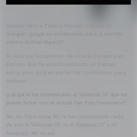
Hemos visto a Thierry Rendall trabajar al
margen. ¿Llega en condiciones para el partido
contra el Real Madrid?
Sí, está perfectamente. Ha estado parado y es
por eso que ha estado haciendo un trabajo
extra, pero está en perfectas condiciones para
mañana.
¿LaLiga le ha comunicado al Valencia CF que no
puede fichar con el actual Fair Play Financiero?
No, no. Para nada. No le han comunicado nada
de eso al Valencia CF, ni el Valencia CF a mí
tampoco. No es así.