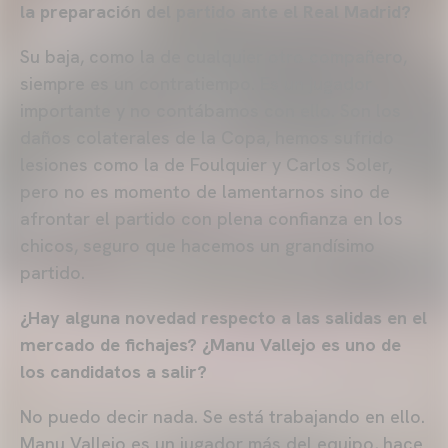
la preparación del partido ante el Real Madrid?
Su baja, como la de cualquier otro compañero,
siempre es un contratiempo. Es un jugador
importante y no contábamos con ello. Son los
daños colaterales de la Copa, hemos sufrido
lesiones como la de Foulquier y Carlos Soler,
pero no es momento de lamentarnos sino de
afrontar el partido con plena confianza en los
chicos, seguro que hacemos un grandísimo
partido.
¿Hay alguna novedad respecto a las salidas en el
mercado de fichajes? ¿Manu Vallejo es uno de
los candidatos a salir?
No puedo decir nada. Se está trabajando en ello.
Manu Vallejo es un jugador más del equipo, hace