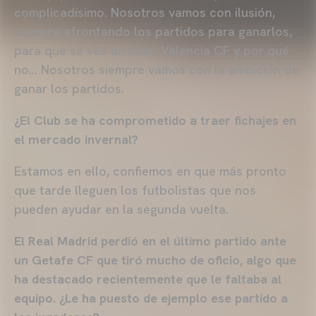
complicadísimo. Nosotros vamos con ilusión,
siempre afrontando los partidos para ganarlos,
para que se vea un buen Valencia CF y por qué
no… Nosotros siempre vamos con la ambición de
ganar los partidos.
¿El Club se ha comprometido a traer fichajes en
el mercado invernal?
Estamos en ello, confiemos en que más pronto
que tarde lleguen los futbolistas que nos
pueden ayudar en la segunda vuelta.
El Real Madrid perdió en el último partido ante
un Getafe CF que tiró mucho de oficio, algo que
ha destacado recientemente que le faltaba al
equipo. ¿Le ha puesto de ejemplo ese partido a