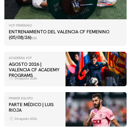
VCF FEMENINO
ENTRENAMIENTO DEL VALENCIA CF FEMENINO
(05/08/26)
05 agosto 2026
ACADEMIA VCF
AGOSTO 2026 |
VALENCIA CF ACADEMY
PROGRAMS
04 agosto 2026
PRIMER EQUIPO
PARTE MÉDICO | LUIS
VCF FEMENINO
RIOJA
ENTRENAMIENTO DEL VALENCIA CF FEMENINO
(04/08/26)
04 agosto 2026
04 agosto 2026