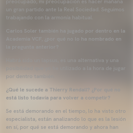
preocupado, mi preocupación es hacer mañana
un gran partido ante la Real Sociedad. Seguimos
trabajando con la armonía habitual.
Carlos Soler también ha jugado por dentro en la
Academia VCF, ¿por qué no lo ha nombrado en
la pregunta anterior?
Habrá sido un lapsus, es una alternativa y una
posibilidad que yo he utilizado a la hora de jugar
por dentro también.
¿Qué le sucede a Thierry Rendall? ¿Por qué no
está listo todavía para volver a competir?
Se está demorando en el tiempo, lo ha visto otro
especialista, están analizando lo que es la lesión
en sí, por qué se está demorando y ahora han