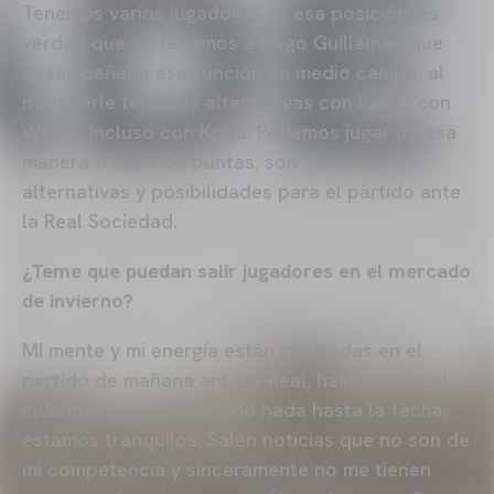
Tenemos varios jugadores en esa posición, es
verdad que no tenemos a Hugo Guillamón que
desempeñaba esa función en medio campo, al
no tenerle tenemos alternativas con Racic, con
Wass… Incluso con Koba. Podemos jugar de esa
manera o con dos puntas, son varias las
alternativas y posibilidades para el partido ante
la Real Sociedad.
¿Teme que puedan salir jugadores en el mercado
de invierno?
MI mente y mi energía están centradas en el
partido de mañana ante la Real, hasta ahora el
club no me ha trasladado nada hasta la fecha,
estamos tranquilos. Salen noticias que no son de
mi competencia y sinceramente no me tienen