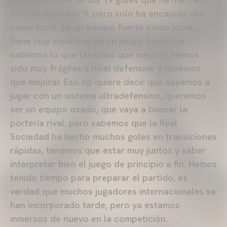
solo ha marcado 5, pero solo ha encajado uno
como local. Es un equipo fuerte como local,
tiene muy equilibrio en su juego, nosotros
sabemos lo que tenemos que mejorar, hemos
sido muy frágiles a nivel defensivo y tenemos
que mejorar. Eso no quiere decir que vayamos a
jugar con un sistema ultradefensivo, queremos
ser un equipo osado, que vaya a buscar la
portería rival, pero sabemos que la Real
Sociedad ha hecho muchos goles en transiciones
rápidas, tenemos que estar muy juntos y saber
interpretar bien el juego de principio a fin. Hemos
tenido tiempo para preparar el partido, es
verdad que muchos jugadores internacionales se
han incorporado tarde, pero ya estamos
inmersos de nuevo en la competición.