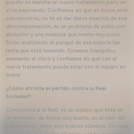
puesto en marcha un nuevo tratamiento para ver
si va mejorando. Confiamos en que en breve esté
con nosotros, no te sé dar datos exactos de esa
descompensación, es un problema de pubis con
abductor y una molestia que remite muy poco.
Están analizando el porqué de esa mejoría tan
lenta que está teniendo. Estamos tranquilos,
animando al chico y confiamos en que con el
nuevo tratamiento pueda estar con el equipo en
breve.
¿Cómo afronta el partido contra la Real
Sociedad?
Conocemos a la Real, es un equipo que está en
un momento de forma muy bueno, es el líder del
campeonato, tiene muy buenos números. En casa
sorprende que de los 19 goles que ha marcado