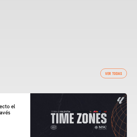
VER TODAS
ecto el
lavés