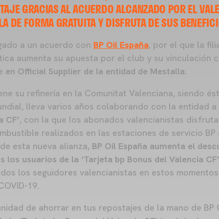
TAJE GRACIAS AL ACUERDO ALCANZADO POR EL VALEN
LA DE FORMA GRATUITA Y DISFRUTA DE SUS BENEFICI
gado a un acuerdo con
BP Oil España
, por el que la fil
tica aumenta su apuesta por el club y su vinculación 
se
en Official Supplier de la entidad de Mestalla
.
ene su refinería en la Comunitat Valenciana, siendo és
undial, lleva varios años colaborando con la entidad a
a CF’
, con la que los abonados valencianistas disfru
mbustible realizados en las estaciones de servicio BP 
 de esta nueva alianza,
BP Oil España aumenta el desc
s los usuarios de la ‘Tarjeta bp Bonus del Valencia CF
dos los seguidores valencianistas en estos momentos 
 COVID-19.
nidad de ahorrar en tus repostajes de la mano de BP O