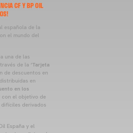
CIA CF Y BP OIL
OS!
ial española de la
con el mundo del
ta una de las
 través de la
‘Tarjeta
tan de descuentos en
distribuidas en
uento en los
’
con el objetivo de
difíciles derivados
il España y el