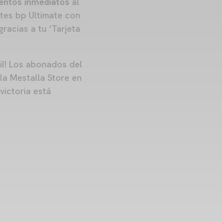
uentos inmediatos
al
ntes bp Ultimate con
racias a tu ‘Tarjeta
il! Los abonados del
la Mestalla Store en
victoria está