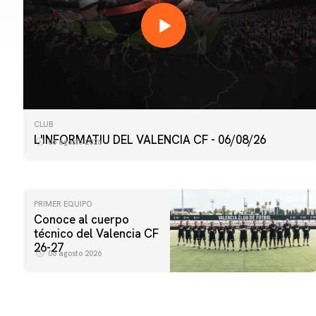
CLUB
L'INFORMATIU DEL VALENCIA CF - 06/08/26
06 agosto 2026
PRIMER EQUIPO
Conoce al cuerpo
técnico del Valencia CF
26-27
06 agosto 2026