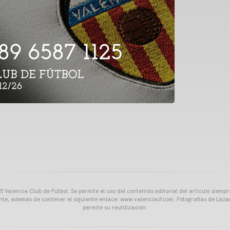
 Valencia Club de Fútbol. Se permite el uso del contenido editorial del artículo siem
ente, además de contener el siguiente enlace: www.valenciacf.com. Fotografías de Lázar
permite su reutilización.