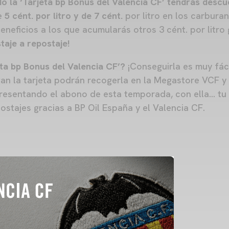
do la
‘Tarjeta bp Bonus del Valencia CF’ tendrás desc
de
5 cént. por litro y de 7 cént.
por litro en los carbura
neficios a los que acumularás otros 3 cént. por litro g
taje a repostaje!
eta bp Bonus del Valencia CF’?
¡Conseguirla es muy fác
an la tarjeta podrán recogerla en la Megastore VCF y 
presentando el abono de esta temporada, con ella… tu 
ostajes gracias a BP Oil España y el Valencia CF.