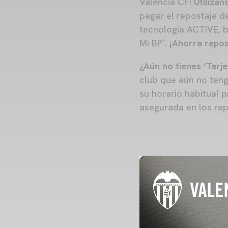
Valencia CF!
Utilizan
pagar el repostaje 
tecnología ACTIVE, be
Mi BP’.
¡Ahorra repos
¿Aún no tienes
‘Tarj
club que aún no teng
su horario habitual 
asegurada en los rep