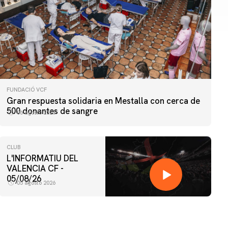
FUNDACIÓ VCF
Gran respuesta solidaria en Mestalla con cerca de
500 donantes de sangre
06 agosto 2026
CLUB
L'INFORMATIU DEL
VALENCIA CF -
05/08/26
05 agosto 2026