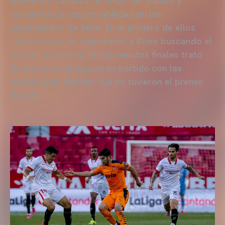
queriendo canalizar el juego del equipo y
asumiendo la responsabilidad en los
lanzamientos de falta. En el primero de ellos
cerca estuvo de sorprender a Bono buscando el
gol por el exterior. En los minutos finales trató
de mantener al equipo en partido con las
transiciones rápidas que no tuvieron el premio
del gol.