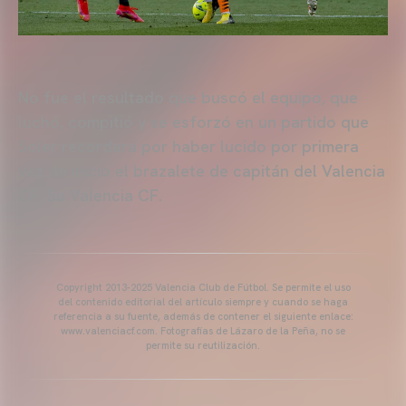
No fue el resultado que buscó el equipo, que
luchó, compitió y se esforzó en un partido que
Soler recordará por haber lucido por primera
vez de inicio el brazalete de capitán del Valencia
CF. Su Valencia CF.
Copyright 2013-2025 Valencia Club de Fútbol. Se permite el uso
del contenido editorial del artículo siempre y cuando se haga
referencia a su fuente, además de contener el siguiente enlace:
www.valenciacf.com. Fotografías de Lázaro de la Peña, no se
permite su reutilización.