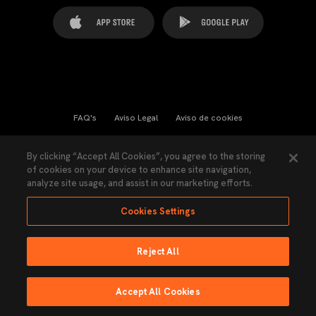
FAQ's
Aviso Legal
Aviso de cookies
Cookies Settings
Contactos
Prensa
By clicking “Accept All Cookies”, you agree to the storing
of cookies on your device to enhance site navigation,
Ley Transparencia
Política de Privacidad
analyze site usage, and assist in our marketing efforts.
Accesibilidad
Cookies Settings
Reject All
Ninguna parte de esta página puede ser reproducida sin el permiso del Valencia
CF © 2026 Valencia CF.
Accept All Cookies
Hecho por Lobo.
EMISIÓN EN DIRECTO