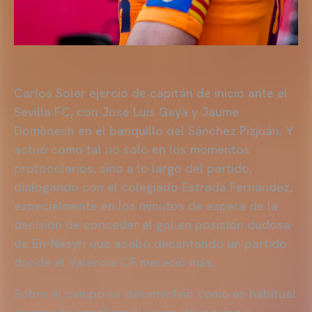
Carlos Soler ejerció de capitán de inicio ante el
Sevilla FC, con José Luis Gayà y Jaume
Domènech en el banquillo del Sánchez Pizjuán. Y
actuó como tal no solo en los momentos
protocolarios, sino a lo largo del partido,
dialogando con el colegiado Estrada Fernández,
especialmente en los minutos de espera de la
decisión de conceder el gol en posición dudosa
de En-Nesyri que acabó decantando un partido
donde el Valencia CF mereció más.
Sobre el campo se desenvolvió como es habitual