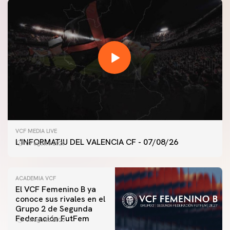
VCF MEDIA LIVE
L'INFORMATIU DEL VALENCIA CF - 07/08/26
07 agosto 2026
ACADEMIA VCF
El VCF Femenino B ya
conoce sus rivales en el
PRIMER EQUIPO
Grupo 2 de Segunda
ENTRENAMIENTO DEL VALENCIA CF 7/8/2026
Federación FutFem
07 agosto 2026