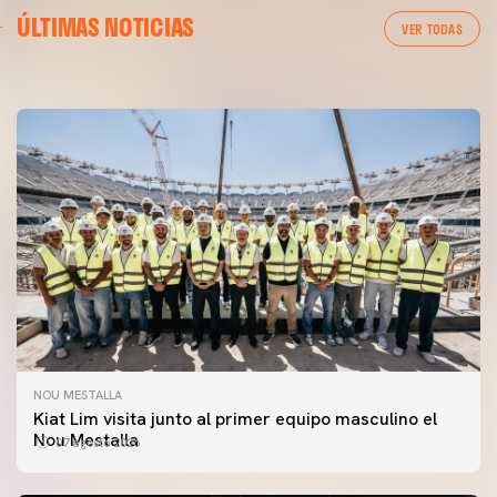
PRIMER EQUIPO
ÚLTIMAS NOTICIAS
MESTALLA 📍
VER TODAS
08 agosto 2026
NOU MESTALLA
Kiat Lim visita junto al primer equipo masculino el
Nou Mestalla
07 agosto 2026