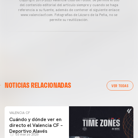
del contenido editorial del artículo siempre y cuando se haga
referencia a su fuente, además de contener el siguiente enlace:
www.valenciacf.com. Fotografías de Lázaro de la Peña, no se
permite su reutilización.
VALENCIA CF
NOTICIAS RELACIONADAS
ENTRENAMIENTO DEL VALENCIA CF 04/03/26
VER TODAS
04 marzo 2026
VALENCIA CF
Cuándo y dónde ver en
directo el Valencia CF –
Deportivo Alavés
03 marzo 2026