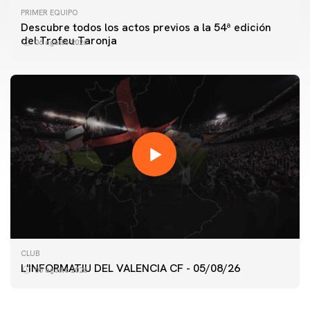
PRIMER EQUIPO
Descubre todos los actos previos a la 54ª edición
del Trofeu Taronja
06 agosto 2026
PRIMER EQUIPO
ENTRENAMIENTO MATINAL DEL VALENCIA CF
CLUB
5/8/2026
L'INFORMATIU DEL VALENCIA CF - 05/08/26
05 agosto 2026
05 agosto 2026