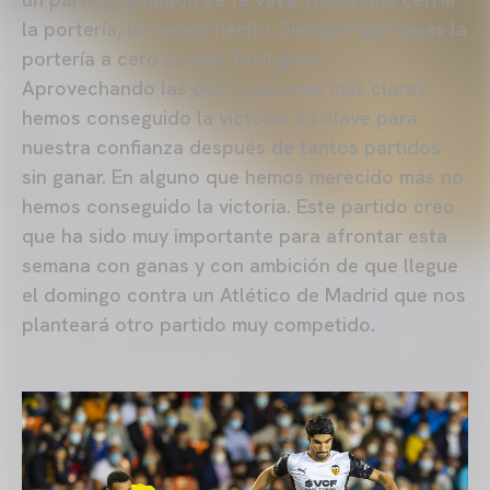
la portería, lo hemos hecho. Siempre que dejas la
portería a cero es más fácil ganar.
Aprovechando las dos ocasiones más claras
hemos conseguido la victoria. Es clave para
nuestra confianza después de tantos partidos
sin ganar. En alguno que hemos merecido más no
hemos conseguido la victoria. Este partido creo
que ha sido muy importante para afrontar esta
semana con ganas y con ambición de que llegue
el domingo contra un Atlético de Madrid que nos
planteará otro partido muy competido.