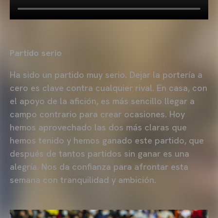
Partido serio
Ha sido un partido muy serio. Dejar la portería a
cero es clave contra cualquier rival. En casa, con
el apoyo de la afición, es más sencillo llegar a
campo contrario para crear ocasiones. Hoy
hemos aprovechado las dos más claras que
hemos tenido y hemos ganado este partido, que
después de tantos partidos sin ganar es una
alegría. Nos da confianza para afrontar esta
semana con tranquilidad y ambición.