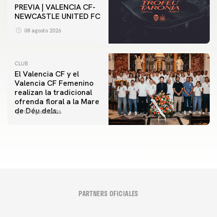
PREVIA | VALENCIA CF-
NEWCASTLE UNITED FC
08 agosto 2026
CLUB
El Valencia CF y el
Valencia CF Femenino
realizan la tradicional
ofrenda floral a la Mare
de Déu dels
07 agosto 2026
Desamparats
PARTNERS OFICIALES