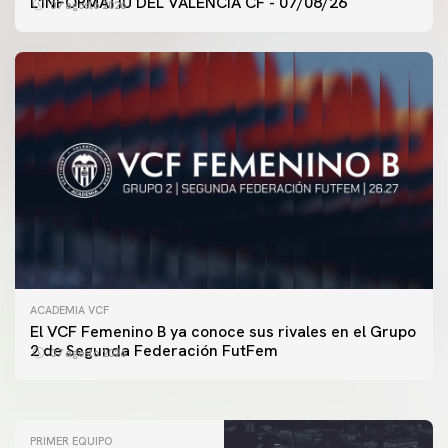
L'INFORMATIU DEL VALENCIA CF - 07/08/26
07 agosto 2026
ACADEMIA VCF
PRIMER EQUIPO
El VCF Femenino B ya conoce sus rivales en el Grupo
ENTRENAMIENTO DEL VALENCIA CF 7/8/2026
2 de Segunda Federación FutFem
07 agosto 2026
07 agosto 2026
PRIMER EQUIPO