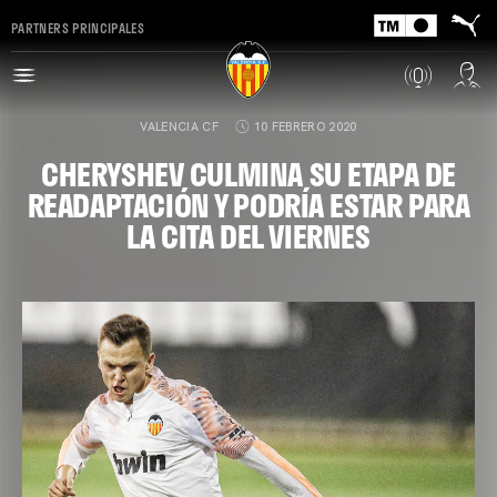
PARTNERS PRINCIPALES
VALENCIA CF
10 FEBRERO 2020
CHERYSHEV CULMINA SU ETAPA DE
READAPTACIÓN Y PODRÍA ESTAR PARA
LA CITA DEL VIERNES