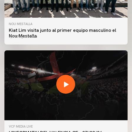
NOU MESTALLA
Kiat Lim visita junto al primer equipo masculino el
Nou Mestalla
07 agosto 2026
VCF MEDIA LIVE