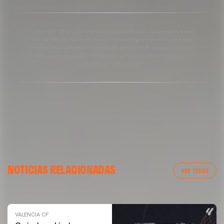
Copyright 2013-2025 Valencia Club de Fútbol. Se permite el uso
del contenido editorial del artículo siempre y cuando se haga
referencia a su fuente, además de contener el siguiente enlace:
www.valenciacf.com. Fotografías de Lázaro de la Peña, no se
permite su reutilización.
VALENCIA CF
NOTICIAS RELACIONADAS
ENTRENAMIENTO DEL VALENCIA CF 04/03/26
VER TODAS
04 marzo 2026
VALENCIA CF