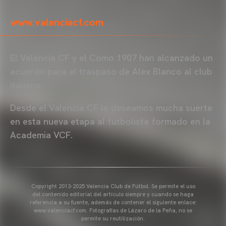
www.valenciacf.com
El Valencia CF y el Como 1907 han alcanzado un
acuerdo para el traspaso de Alex Blanco al club
italiano.
Desde el Valencia CF le deseamos mucha suerte
en esta nueva etapa al futbolista formado en la
Academia VCF.
Copyright 2013-2025 Valencia Club de Fútbol. Se permite el uso
del contenido editorial del artículo siempre y cuando se haga
referencia a su fuente, además de contener el siguiente enlace:
www.valenciacf.com. Fotografías de Lázaro de la Peña, no se
permite su reutilización.