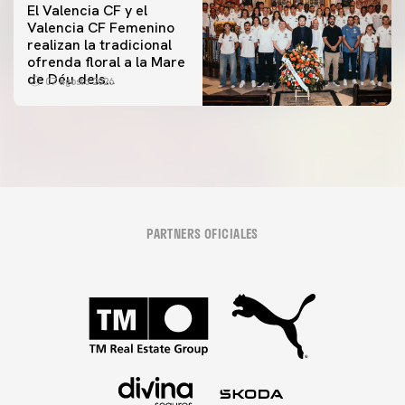
El Valencia CF y el
Valencia CF Femenino
realizan la tradicional
ofrenda floral a la Mare
de Déu dels
07 agosto 2026
Desamparats
PARTNERS OFICIALES