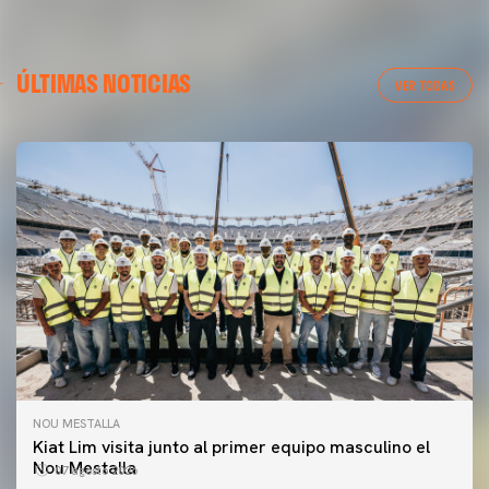
ÚLTIMAS NOTICIAS
VER TODAS
NOU MESTALLA
Kiat Lim visita junto al primer equipo masculino el
Nou Mestalla
07 agosto 2026