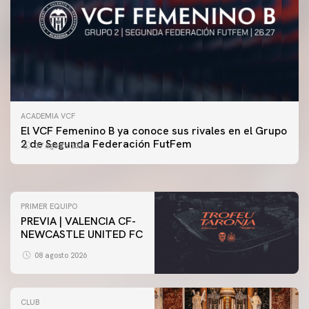
ACADEMIA VCF
PRIMER EQUIPO
El VCF Femenino B ya conoce sus rivales en el Grupo
ENTRENAMIENTO DEL VALENCIA CF 7/8/2026
2 de Segunda Federación FutFem
07 agosto 2026
07 agosto 2026
PRIMER EQUIPO
PREVIA | VALENCIA CF-
NEWCASTLE UNITED FC
08 agosto 2026
CLUB