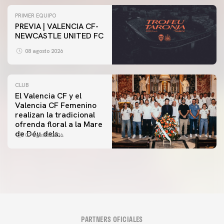
PRIMER EQUIPO
PREVIA | VALENCIA CF-
NEWCASTLE UNITED FC
08 agosto 2026
CLUB
El Valencia CF y el
Valencia CF Femenino
realizan la tradicional
ofrenda floral a la Mare
de Déu dels
07 agosto 2026
Desamparats
PARTNERS OFICIALES