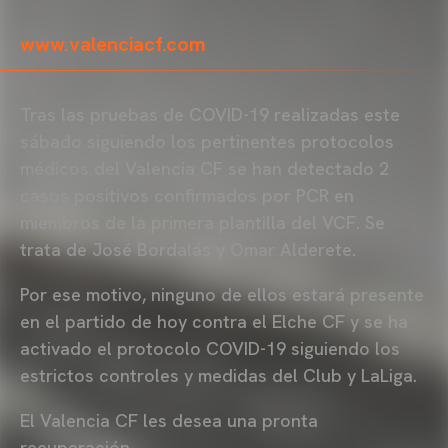
www.valenciacf.com
Tras las pruebas de COVID-19 realizadas este
sábado siguiendo los pertinentes protocolos
médicos del Valencia CF se han detectado 2
casos positivos confirmados por PCR en
miembros de la primera plantilla del VCF. Se
trata de José Bordalás y Omar Alderete.
Por ese motivo, ninguno de ellos estará presente
en el partido de hoy contra el Elche CF y se ha
activado el protocolo COVID-19 siguiendo los
estrictos controles y medidas del Club y LaLiga.
El Valencia CF les desea una pronta
recuperación.