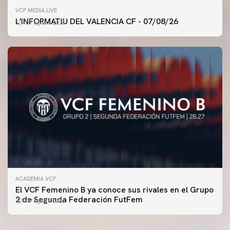
VCF MEDIA LIVE
L'INFORMATIU DEL VALENCIA CF - 07/08/26
07 agosto 2026
ACADEMIA VCF
PRIMER EQUIPO
El VCF Femenino B ya conoce sus rivales en el Grupo
ENTRENAMIENTO DEL VALENCIA CF 7/8/2026
2 de Segunda Federación FutFem
07 agosto 2026
07 agosto 2026