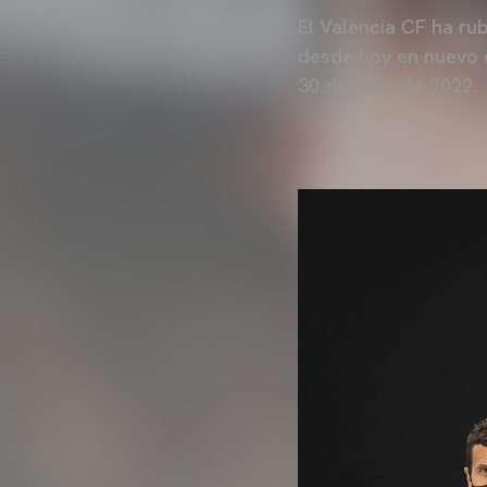
El Valencia CF ha ru
desde hoy en nuevo e
30 de junio de 2022.