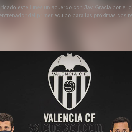
bricado este lunes un acuerdo con Javi Gracia por el q
ntrenador del primer equipo para las próximas dos t