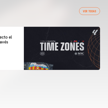
VER TODAS
ecto el
lavés