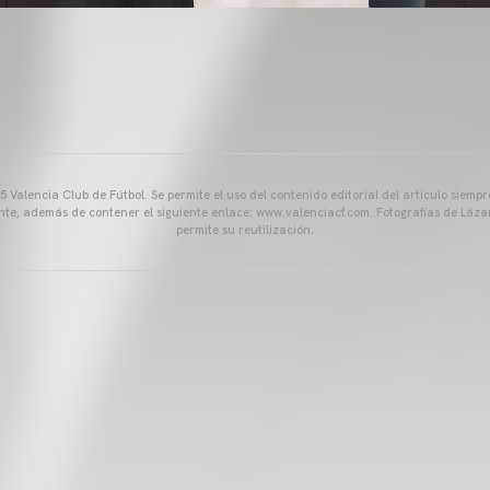
 Valencia Club de Fútbol. Se permite el uso del contenido editorial del artículo siem
ente, además de contener el siguiente enlace: www.valenciacf.com. Fotografías de Lázar
permite su reutilización.