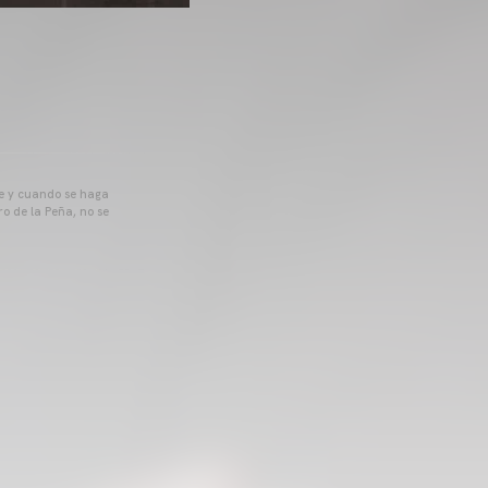
pre y cuando se haga
o de la Peña, no se