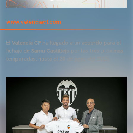
www.valenciacf.com
El
Valencia CF
ha llegado a un acuerdo para el
fichaje de
Samu Castillejo
por las tres próximas
temporadas, hasta el 30 de junio del 2025.