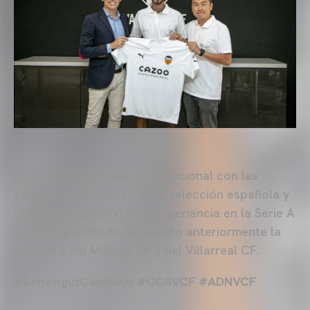
El malagueño ha sido internacional con las
categorías inferiores de la selección española y
cuenta con una extensa experiencia en la Serie A
y en LaLiga, donde ha vestido anteriormente la
camiseta del Málaga CF y del Villarreal CF.
#BenvingutCastillejo #CORVCF #ADNVCF