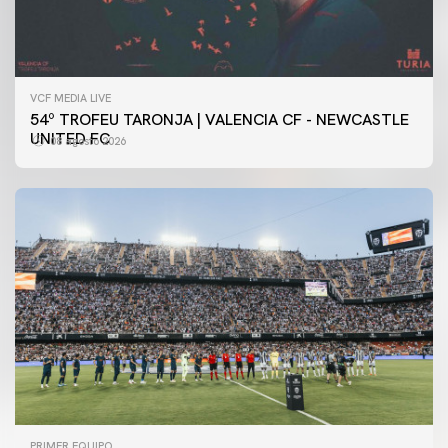
VCF MEDIA LIVE
54º TROFEU TARONJA | VALENCIA CF - NEWCASTLE
UNITED FC
08 agosto 2026
PRIMER EQUIPO