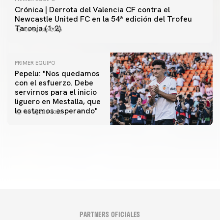
Crónica | Derrota del Valencia CF contra el
Newcastle United FC en la 54ª edición del Trofeu
Taronja (1-2)
08 agosto 2026
PRIMER EQUIPO
Pepelu: "Nos quedamos
con el esfuerzo. Debe
servirnos para el inicio
PRIMER EQUIPO
liguero en Mestalla, que
Las fotos del Valencia CF-Newcastle United FC
PRIMER EQUIPO
lo estamos esperando"
08 agosto 2026
MESTALLA 📍
08 agosto 2026
08 agosto 2026
PARTNERS OFICIALES