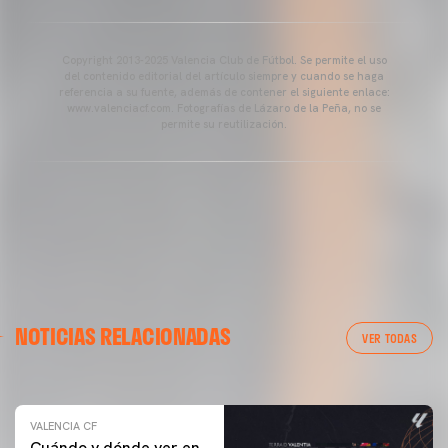
Copyright 2013-2025 Valencia Club de Fútbol. Se permite el uso
del contenido editorial del artículo siempre y cuando se haga
referencia a su fuente, además de contener el siguiente enlace:
www.valenciacf.com. Fotografías de Lázaro de la Peña, no se
permite su reutilización.
VALENCIA CF
NOTICIAS RELACIONADAS
ENTRENAMIENTO DEL VALENCIA CF 04/03/26
VER TODAS
04 marzo 2026
VALENCIA CF
Cuándo y dónde ver en