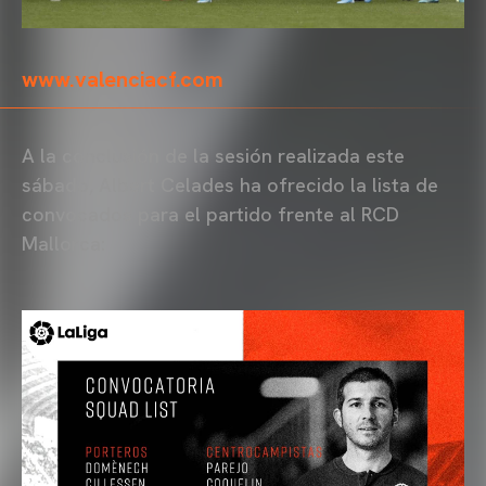
www.valenciacf.com
A la conclusión de la sesión realizada este
sábado, Albert Celades ha ofrecido la lista de
convocados para el partido frente al RCD
Mallorca: