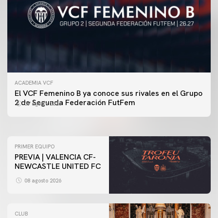
ACADEMIA VCF
PRIMER EQUIPO
El VCF Femenino B ya conoce sus rivales en el Grupo
ENTRENAMIENTO DEL VALENCIA CF 7/8/2026
2 de Segunda Federación FutFem
07 agosto 2026
07 agosto 2026
PRIMER EQUIPO
PREVIA | VALENCIA CF-
NEWCASTLE UNITED FC
08 agosto 2026
CLUB