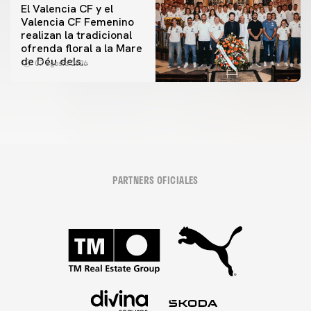
El Valencia CF y el
Valencia CF Femenino
realizan la tradicional
ofrenda floral a la Mare
de Déu dels
07 agosto 2026
Desamparats
PARTNERS OFICIALES