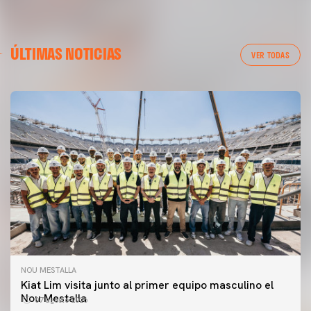
ÚLTIMAS NOTICIAS
VER TODAS
NOU MESTALLA
Kiat Lim visita junto al primer equipo masculino el
Nou Mestalla
07 agosto 2026